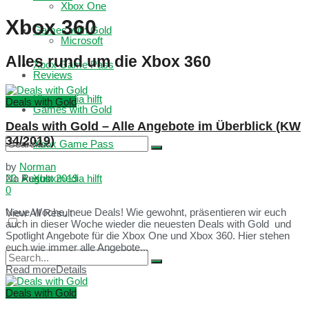
Xbox One
Xbox 360
Games with Gold
Microsoft
Alles rund um die Xbox 360
Xbox Game Pass
Reviews
Xboxmedia hilft
Deals with Gold
Games with Gold
Deals with Gold – Alle Angebote im Überblick (KW
34/2019)
Xbox Game Pass
by
Norman
20. August 2019
No Result
Xboxmedia hilft
0
Neue Woche, neue Deals! Wie gewohnt, präsentieren wir euch
View All Result
auch in dieser Woche wieder die neuesten Deals with Gold und
Spotlight Angebote für die Xbox One und Xbox 360. Hier stehen
euch wie immer alle Angebote...
Read more
Details
No Result
Deals with Gold