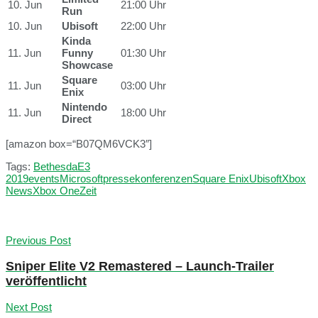
10. Jun
21:00 Uhr
Run
10. Jun
Ubisoft
22:00 Uhr
Kinda
11. Jun
Funny
01:30 Uhr
Showcase
Square
11. Jun
03:00 Uhr
Enix
Nintendo
11. Jun
18:00 Uhr
Direct
[amazon box=“B07QM6VCK3″]
Tags:
Bethesda
E3
2019
events
Microsoft
pressekonferenzen
Square Enix
Ubisoft
Xbox
News
Xbox One
Zeit
Previous Post
Sniper Elite V2 Remastered – Launch-Trailer
veröffentlicht
Next Post