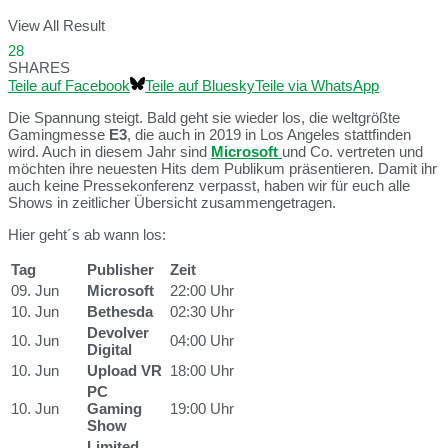
View All Result
28
SHARES
Teile auf Facebook
Teile auf Bluesky
Teile via WhatsApp
Die Spannung steigt. Bald geht sie wieder los, die weltgrößte
Gamingmesse
E3
, die auch in 2019 in Los Angeles stattfinden
wird. Auch in diesem Jahr sind
Microsoft
und Co. vertreten und
möchten ihre neuesten Hits dem Publikum präsentieren. Damit ihr
auch keine Pressekonferenz verpasst, haben wir für euch alle
Shows in zeitlicher Übersicht zusammengetragen.
Hier geht´s ab wann los:
Tag
Publisher
Zeit
09. Jun
Microsoft
22:00 Uhr
10. Jun
Bethesda
02:30 Uhr
Devolver
10. Jun
04:00 Uhr
Digital
10. Jun
Upload VR
18:00 Uhr
PC
10. Jun
Gaming
19:00 Uhr
Show
Limited