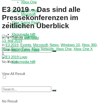
Xbox One
E3 2019 – Das sind alle
Games with Gold
Microsoft
Pressekonferenzen im
Xbox Game Pass
zeitlichen Überblick
Reviews
Xboxmedia hilft
by
Norman
Games with Gold
13. Mai 2019
in
E3 2019
,
Events
,
Microsoft
,
News
,
Windows 10
,
Xbox 360
,
Xbox Game Pass
,
Xbox Network
,
Xbox One
,
Xbox One X
Xbox Game Pass
1
No Result
Xboxmedia hilft
View All Result
No Result