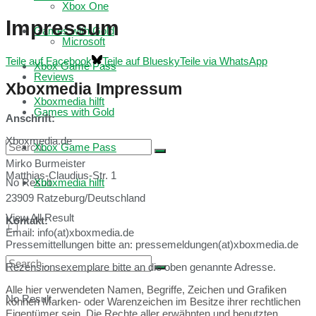
Xbox One
Impressum
Games with Gold
Microsoft
Teile auf Facebook
Teile auf Bluesky
Teile via WhatsApp
Xbox Game Pass
Reviews
Xboxmedia Impressum
Xboxmedia hilft
Games with Gold
Anschrift:
Xboxmedia.de
Xbox Game Pass
Mirko Burmeister
Matthias-Claudius-Str. 1
No Result
Xboxmedia hilft
23909 Ratzeburg/Deutschland
View All Result
Kontakt:
Email: info(at)xboxmedia.de
Pressemittellungen bitte an: pressemeldungen(at)xboxmedia.de
Rezensionsexemplare bitte an die oben genannte Adresse.
Alle hier verwendeten Namen, Begriffe, Zeichen und Grafiken
No Result
können Marken- oder Warenzeichen im Besitze ihrer rechtlichen
Eigentümer sein. Die Rechte aller erwähnten und benutzten