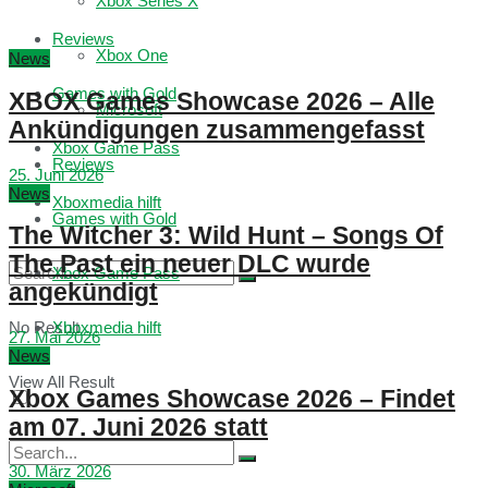
Xbox Series X
Reviews
Xbox One
News
Games with Gold
XBOX Games Showcase 2026 – Alle
Microsoft
Ankündigungen zusammengefasst
Xbox Game Pass
Reviews
25. Juni 2026
News
Xboxmedia hilft
Games with Gold
The Witcher 3: Wild Hunt – Songs Of
The Past ein neuer DLC wurde
Xbox Game Pass
angekündigt
No Result
Xboxmedia hilft
27. Mai 2026
News
View All Result
Xbox Games Showcase 2026 – Findet
am 07. Juni 2026 statt
30. März 2026