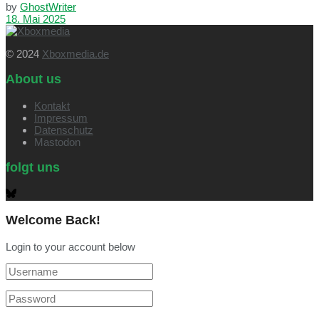
by
GhostWriter
18. Mai 2025
© 2024
Xboxmedia.de
About us
Kontakt
Impressum
Datenschutz
Mastodon
folgt uns
Welcome Back!
Login to your account below