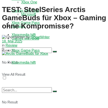
Xbox One
TEST: SteelSeries Arctis
Games with Gold
Microsoft
GameBuds für Xbox – Gaming
Xbox Game Pass
ohne Kompromisse?
Reviews
Xboxmedia hilft
by
GhostWriter
Games with Gold
18. Mai 2025
in
Review
2
Xbox Game Pass
No Result
Xboxmedia hilft
View All Result
No Result