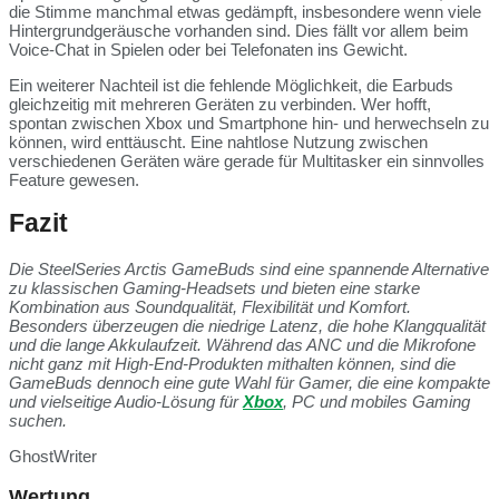
die Stimme manchmal etwas gedämpft, insbesondere wenn viele
Hintergrundgeräusche vorhanden sind. Dies fällt vor allem beim
Voice-Chat in Spielen oder bei Telefonaten ins Gewicht.
Ein weiterer Nachteil ist die fehlende Möglichkeit, die Earbuds
gleichzeitig mit mehreren Geräten zu verbinden. Wer hofft,
spontan zwischen Xbox und Smartphone hin- und herwechseln zu
können, wird enttäuscht. Eine nahtlose Nutzung zwischen
verschiedenen Geräten wäre gerade für Multitasker ein sinnvolles
Feature gewesen.
Fazit
Die SteelSeries Arctis GameBuds sind eine spannende Alternative
zu klassischen Gaming-Headsets und bieten eine starke
Kombination aus Soundqualität, Flexibilität und Komfort.
Besonders überzeugen die niedrige Latenz, die hohe Klangqualität
und die lange Akkulaufzeit. Während das ANC und die Mikrofone
nicht ganz mit High-End-Produkten mithalten können, sind die
GameBuds dennoch eine gute Wahl für Gamer, die eine kompakte
und vielseitige Audio-Lösung für
Xbox
, PC und mobiles Gaming
suchen.
GhostWriter
Wertung