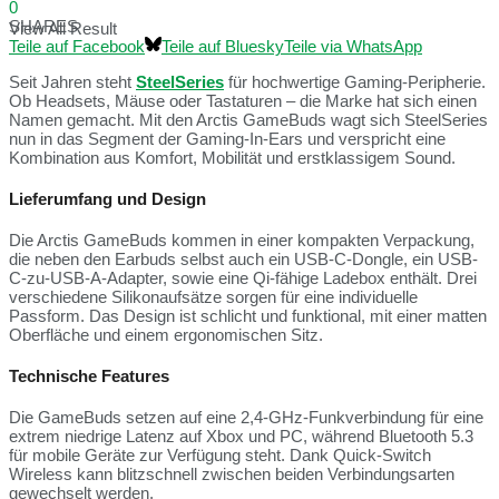
0
SHARES
View All Result
Teile auf Facebook
Teile auf Bluesky
Teile via WhatsApp
Seit Jahren steht
SteelSeries
für hochwertige Gaming-Peripherie.
Ob Headsets, Mäuse oder Tastaturen – die Marke hat sich einen
Namen gemacht. Mit den Arctis GameBuds wagt sich SteelSeries
nun in das Segment der Gaming-In-Ears und verspricht eine
Kombination aus Komfort, Mobilität und erstklassigem Sound.
Lieferumfang und Design
Die Arctis GameBuds kommen in einer kompakten Verpackung,
die neben den Earbuds selbst auch ein USB-C-Dongle, ein USB-
C-zu-USB-A-Adapter, sowie eine Qi-fähige Ladebox enthält. Drei
verschiedene Silikonaufsätze sorgen für eine individuelle
Passform. Das Design ist schlicht und funktional, mit einer matten
Oberfläche und einem ergonomischen Sitz.
Technische Features
Die GameBuds setzen auf eine 2,4-GHz-Funkverbindung für eine
extrem niedrige Latenz auf Xbox und PC, während Bluetooth 5.3
für mobile Geräte zur Verfügung steht. Dank Quick-Switch
Wireless kann blitzschnell zwischen beiden Verbindungsarten
gewechselt werden.