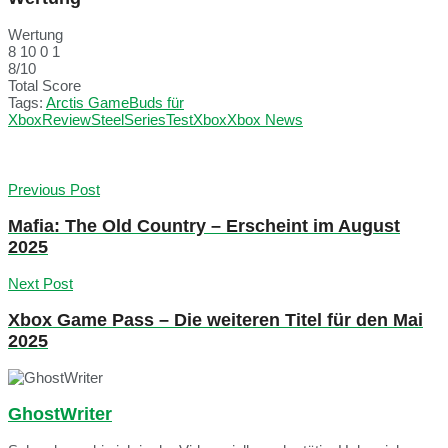
Wertung
8
10
0
1
8
/
10
Total Score
Tags:
Arctis GameBuds für
Xbox
Review
SteelSeries
Test
Xbox
Xbox News
Previous Post
Mafia: The Old Country – Erscheint im August
2025
Next Post
Xbox Game Pass – Die weiteren Titel für den Mai
2025
GhostWriter