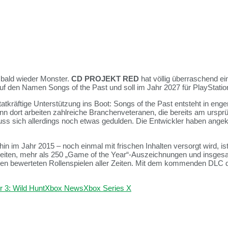
e bald wieder Monster.
CD PROJEKT RED
hat völlig überraschend ei
f den Namen Songs of the Past und soll im Jahr 2027 für PlayStatio
o tatkräftige Unterstützung ins Boot: Songs of the Past entsteht in 
nn dort arbeiten zahlreiche Branchenveteranen, die bereits am ursprü
uss sich allerdings noch etwas gedulden. Die Entwickler haben angek
in im Jahr 2015 – noch einmal mit frischen Inhalten versorgt wird, i
inheiten, mehr als 250 „Game of the Year“-Auszeichnungen und insge
sten bewerteten Rollenspielen aller Zeiten. Mit dem kommenden DLC d
r 3: Wild Hunt
Xbox News
Xbox Series X