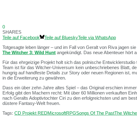
0
SHARES
Teile auf Facebook
Teile auf Bluesky
Teile via WhatsApp
Totgesagte leben länger – und im Fall von Geralt von Riva jagen si
The Witcher 3: Wild Hunt
angekündigt. Das neue Abenteuer hört au
Für das ehrgeizige Projekt holt sich das polnische Entwicklerstudi
Team ist für das Witcher-Universum kein unbeschriebenes Blatt, de
hungrig auf handfeste Details zur Story oder neuen Regionen ist, m
in die Erweiterung zu gewähren.
Dass ein über zehn Jahre altes Spiel – das Original erschien immerh
Erfolg gibt den Machern recht: Mit über 60 Millionen verkauften E
nach Geralts Adoptivtochter Ciri zu den erfolgreichsten und am be
düstere Fantasy-Welt freuen.
Tags:
CD Projekt RED
Microsoft
RPG
Songs Of The Past
The Witche