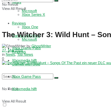
News
No Result
View All Result
Microsoft
Xbox Series X
Reviews
Xbox One
The Witcher 3: Wild Hunt – So
Games with Gold
Microsoft
by
GhostWriter
Xbox Game Pass
27. Mai 2026
Reviews
in
News
,
Top News
0
Xboxmedia hilft
Games with Gold
Xbox Game Pass
No Result
Xboxmedia hilft
View All Result