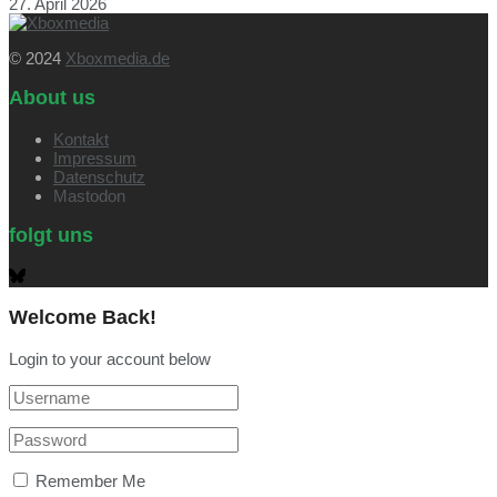
27. April 2026
© 2024
Xboxmedia.de
About us
Kontakt
Impressum
Datenschutz
Mastodon
folgt uns
Welcome Back!
Login to your account below
Remember Me