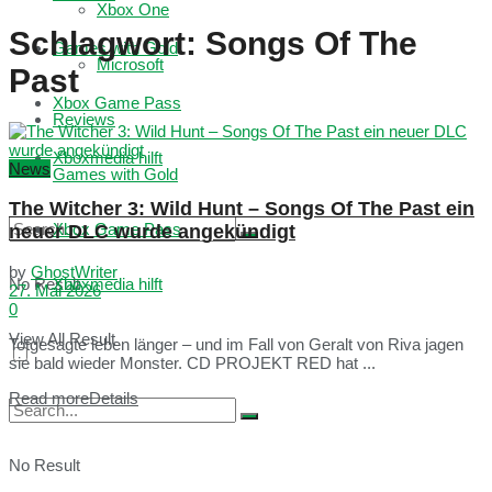
Xbox One
Schlagwort:
Songs Of The
Games with Gold
Microsoft
Past
Xbox Game Pass
Reviews
Xboxmedia hilft
News
Games with Gold
The Witcher 3: Wild Hunt – Songs Of The Past ein
Xbox Game Pass
neuer DLC wurde angekündigt
by
GhostWriter
No Result
Xboxmedia hilft
27. Mai 2026
0
View All Result
Totgesagte leben länger – und im Fall von Geralt von Riva jagen
sie bald wieder Monster. CD PROJEKT RED hat ...
Read more
Details
No Result