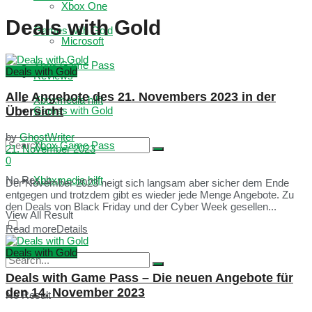
Xbox One
Deals with Gold
Games with Gold
Microsoft
Xbox Game Pass
Deals with Gold
Reviews
Alle Angebote des 21. Novembers 2023 in der
Xboxmedia hilft
Übersicht
Games with Gold
by
GhostWriter
Xbox Game Pass
21. November 2023
0
No Result
Xboxmedia hilft
Der November 2023 neigt sich langsam aber sicher dem Ende
entgegen und trotzdem gibt es wieder jede Menge Angebote. Zu
den Deals von Black Friday und der Cyber Week gesellen...
View All Result
Read more
Details
Deals with Gold
Deals with Game Pass – Die neuen Angebote für
den 14. November 2023
No Result