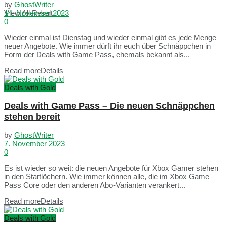
by
GhostWriter
View All Result
14. November 2023
0
Wieder einmal ist Dienstag und wieder einmal gibt es jede Menge
neuer Angebote. Wie immer dürft ihr euch über Schnäppchen in
Form der Deals with Game Pass, ehemals bekannt als...
Read more
Details
Deals with Gold
Deals with Game Pass – Die neuen Schnäppchen
stehen bereit
by
GhostWriter
7. November 2023
0
Es ist wieder so weit: die neuen Angebote für Xbox Gamer stehen
in den Startlöchern. Wie immer können alle, die im Xbox Game
Pass Core oder den anderen Abo-Varianten verankert...
Read more
Details
Deals with Gold