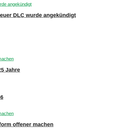
 neuer DLC wurde angekündigt
25 Jahre
26
tform offener machen