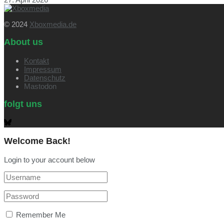
© 2024
Xboxmedia.de
About us
Kontakt
Impressum
Datenschutz
Mastodon
folgt uns
Welcome Back!
Login to your account below
Remember Me