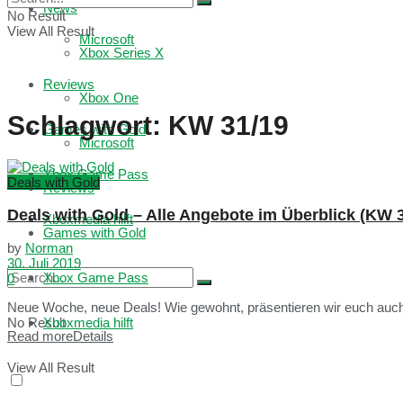
News
No Result
View All Result
Microsoft
Xbox Series X
Reviews
Xbox One
Schlagwort:
KW 31/19
Games with Gold
Microsoft
Xbox Game Pass
Deals with Gold
Reviews
Deals with Gold – Alle Angebote im Überblick (KW 
Xboxmedia hilft
Games with Gold
by
Norman
30. Juli 2019
Xbox Game Pass
0
Neue Woche, neue Deals! Wie gewohnt, präsentieren wir euch auch i
No Result
Xboxmedia hilft
Read more
Details
View All Result