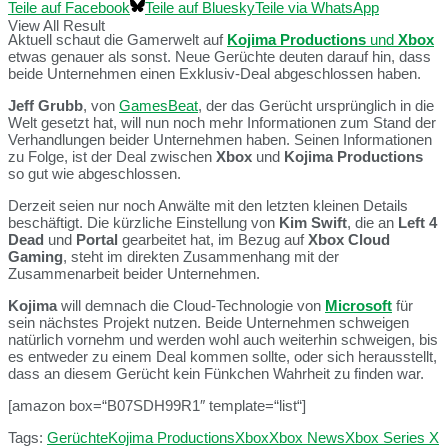
Teile auf Facebook
Teile auf Bluesky
Teile via WhatsApp
View All Result
Aktuell schaut die Gamerwelt auf
Kojima Productions
und
Xbox
etwas genauer als sonst. Neue Gerüchte deuten darauf hin, dass
beide Unternehmen einen Exklusiv-Deal abgeschlossen haben.
Jeff Grubb
, von
GamesBeat
, der das Gerücht ursprünglich in die
Welt gesetzt hat, will nun noch mehr Informationen zum Stand der
Verhandlungen beider Unternehmen haben. Seinen Informationen
zu Folge, ist der Deal zwischen
Xbox
und
Kojima Productions
so gut wie abgeschlossen.
Derzeit seien nur noch Anwälte mit den letzten kleinen Details
beschäftigt. Die kürzliche Einstellung von
Kim Swift
, die an
Left 4
Dead
und
Portal
gearbeitet hat, im Bezug auf
Xbox Cloud
Gaming
, steht im direkten Zusammenhang mit der
Zusammenarbeit beider Unternehmen.
Kojima
will demnach die Cloud-Technologie von
Microsoft
für
sein nächstes Projekt nutzen. Beide Unternehmen schweigen
natürlich vornehm und werden wohl auch weiterhin schweigen, bis
es entweder zu einem Deal kommen sollte, oder sich herausstellt,
dass an diesem Gerücht kein Fünkchen Wahrheit zu finden war.
[amazon box=“B07SDH99R1″ template=“list“]
Tags:
Gerüchte
Kojima Productions
Xbox
Xbox News
Xbox Series X