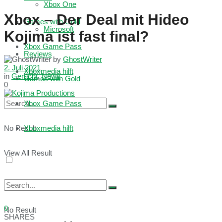
Xbox One
Xbox – Der Deal mit Hideo
Games with Gold
Microsoft
Kojima ist fast final?
Xbox Game Pass
Reviews
by
GhostWriter
2. Juli 2021
Xboxmedia hilft
in
Gerücht
,
News
Games with Gold
0
Xbox Game Pass
No Result
Xboxmedia hilft
View All Result
0
No Result
SHARES