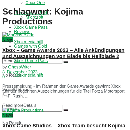
Xbox One
Schlagwort:
Kojima
Games with Gold
Microsoft
Productions
Xbox Game Pass
Reviews
News
Xboxmedia hilft
Games with Gold
Xbox – Game Awards 2023 – Alle Ankündigungen
und Auszeichnungen von Blade bis Hellblade 2
Xbox Game Pass
by
GhostWriter
8. Dezember 2023
No Result
Xboxmedia hilft
0
Pressemeldung - Im Rahmen der Game Awards gewinnt Xbox
View All Result
fünf der begehrten Auszeichnungen für die Titel Forza Motorsport,
Hi-Fi Rush, ...
Read more
Details
News
No Result
Xbox Game Studios – Xbox Team besucht Kojima