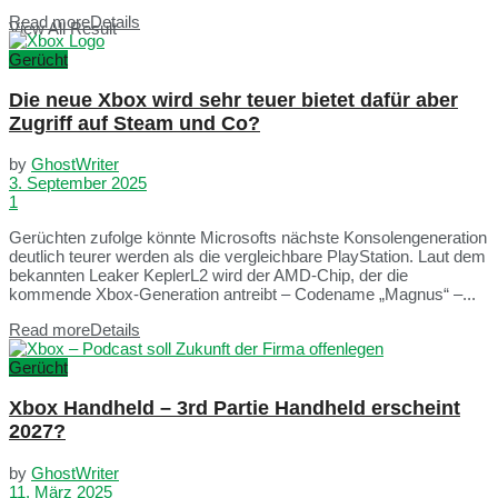
Read more
Details
View All Result
Gerücht
Die neue Xbox wird sehr teuer bietet dafür aber
Zugriff auf Steam und Co?
by
GhostWriter
3. September 2025
1
Gerüchten zufolge könnte Microsofts nächste Konsolengeneration
deutlich teurer werden als die vergleichbare PlayStation. Laut dem
bekannten Leaker KeplerL2 wird der AMD‑Chip, der die
kommende Xbox‑Generation antreibt – Codename „Magnus“ –...
Read more
Details
Gerücht
Xbox Handheld – 3rd Partie Handheld erscheint
2027?
by
GhostWriter
11. März 2025