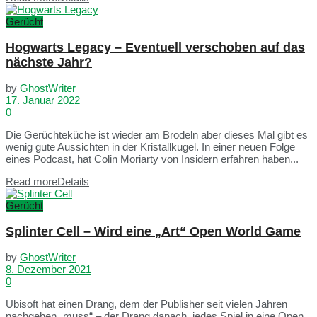
Gerücht
Hogwarts Legacy – Eventuell verschoben auf das
nächste Jahr?
by
GhostWriter
17. Januar 2022
0
Die Gerüchteküche ist wieder am Brodeln aber dieses Mal gibt es
wenig gute Aussichten in der Kristallkugel. In einer neuen Folge
eines Podcast, hat Colin Moriarty von Insidern erfahren haben...
Read more
Details
Gerücht
Splinter Cell – Wird eine „Art“ Open World Game
by
GhostWriter
8. Dezember 2021
0
Ubisoft hat einen Drang, dem der Publisher seit vielen Jahren
nachgehen „muss“ – der Drang danach, jedes Spiel in eine Open