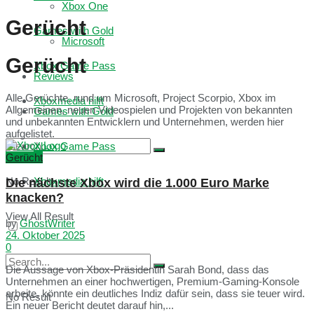
Xbox One
Gerücht
Games with Gold
Microsoft
Gerücht
Xbox Game Pass
Reviews
Alle Gerüchte, rund um Microsoft, Project Scorpio, Xbox im
Xboxmedia hilft
Allgemeinen, neuen Videospielen und Projekten von bekannten
Games with Gold
und unbekannten Entwicklern und Unternehmen, werden hier
aufgelistet.
Xbox Game Pass
Gerücht
No Result
Xboxmedia hilft
Die nächste Xbox wird die 1.000 Euro Marke
knacken?
View All Result
by
GhostWriter
24. Oktober 2025
0
Die Aussage von Xbox-Präsidentin Sarah Bond, dass das
Unternehmen an einer hochwertigen, Premium-Gaming-Konsole
arbeite, könnte ein deutliches Indiz dafür sein, dass sie teuer wird.
No Result
Ein neuer Bericht deutet darauf hin,...