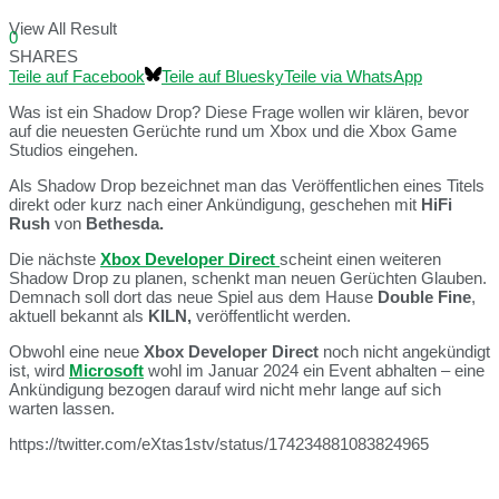
View All Result
0
SHARES
Teile auf Facebook
Teile auf Bluesky
Teile via WhatsApp
Was ist ein Shadow Drop? Diese Frage wollen wir klären, bevor
auf die neuesten Gerüchte rund um Xbox und die Xbox Game
Studios eingehen.
Als Shadow Drop bezeichnet man das Veröffentlichen eines Titels
direkt oder kurz nach einer Ankündigung, geschehen mit
HiFi
Rush
von
Bethesda.
Die nächste
Xbox Developer Direct
scheint einen weiteren
Shadow Drop zu planen, schenkt man neuen Gerüchten Glauben.
Demnach soll dort das neue Spiel aus dem Hause
Double Fine
,
aktuell bekannt als
KILN,
veröffentlicht werden.
Obwohl eine neue
Xbox Developer Direct
noch nicht angekündigt
ist, wird
Microsoft
wohl im Januar 2024 ein Event abhalten – eine
Ankündigung bezogen darauf wird nicht mehr lange auf sich
warten lassen.
https://twitter.com/eXtas1stv/status/174234881083824965