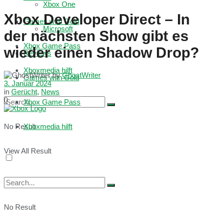
Xbox One
Xbox Developer Direct – In
Games with Gold
Microsoft
der nächsten Show gibt es
Xbox Game Pass
wieder einen Shadow Drop?
Reviews
Xboxmedia hilft
by
GhostWriter
Games with Gold
3. Januar 2024
in
Gerücht
,
News
0
Xbox Game Pass
No Result
Xboxmedia hilft
View All Result
No Result