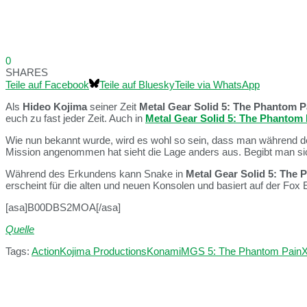
0
SHARES
Teile auf Facebook
Teile auf Bluesky
Teile via WhatsApp
Als
Hideo Kojima
seiner Zeit
Metal Gear Solid 5: The Phantom P
euch zu fast jeder Zeit. Auch in
Metal Gear Solid 5: The Phantom 
Wie nun bekannt wurde, wird es wohl so sein, dass man während d
Mission angenommen hat sieht die Lage anders aus. Begibt man sich z
Während des Erkundens kann Snake in
Metal Gear Solid 5: The 
erscheint für die alten und neuen Konsolen und basiert auf der Fox 
[asa]B00DBS2MOA[/asa]
Quelle
Tags:
Action
Kojima Productions
Konami
MGS 5: The Phantom Pain
X