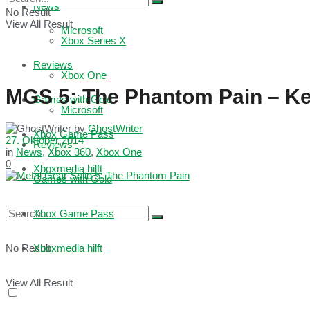
News
No Result
View All Result
Microsoft
Xbox Series X
Reviews
Xbox One
MGS 5: The Phantom Pain – Ke
Games with Gold
Microsoft
by
GhostWriter
Xbox Game Pass
27. Oktober 2014
Reviews
in
News
,
Xbox 360
,
Xbox One
0
Xboxmedia hilft
Games with Gold
Xbox Game Pass
No Result
Xboxmedia hilft
View All Result