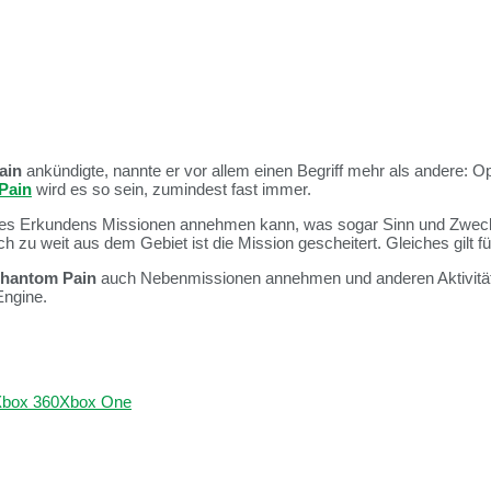
ain
ankündigte, nannte er vor allem einen Begriff mehr als andere: O
Pain
wird es so sein, zumindest fast immer.
es Erkundens Missionen annehmen kann, was sogar Sinn und Zweck de
u weit aus dem Gebiet ist die Mission gescheitert. Gleiches gilt für 
Phantom Pain
auch Nebenmissionen annehmen und anderen Aktivit
Engine.
box 360
Xbox One