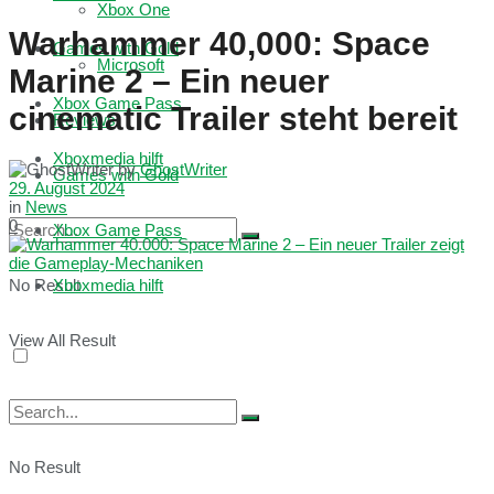
Xbox One
Warhammer 40,000: Space
Games with Gold
Microsoft
Marine 2 – Ein neuer
Xbox Game Pass
cinematic Trailer steht bereit
Reviews
Xboxmedia hilft
by
GhostWriter
Games with Gold
29. August 2024
in
News
0
Xbox Game Pass
No Result
Xboxmedia hilft
View All Result
No Result