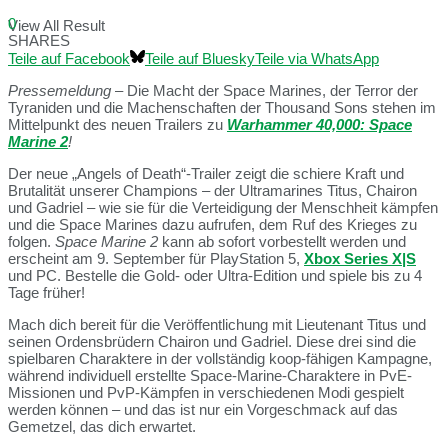
0
View All Result
SHARES
Teile auf Facebook
Teile auf Bluesky
Teile via WhatsApp
Pressemeldung
– Die Macht der Space Marines, der Terror der
Tyraniden und die Machenschaften der Thousand Sons stehen im
Mittelpunkt des neuen Trailers zu
Warhammer 40,000: Space
Marine 2
!
Der neue „Angels of Death“-Trailer zeigt die schiere Kraft und
Brutalität unserer Champions – der Ultramarines Titus, Chairon
und Gadriel – wie sie für die Verteidigung der Menschheit kämpfen
und die Space Marines dazu aufrufen, dem Ruf des Krieges zu
folgen.
Space Marine 2
kann ab sofort vorbestellt werden und
erscheint am 9. September für PlayStation 5,
Xbox Series X|S
und PC. Bestelle die Gold- oder Ultra-Edition und spiele bis zu 4
Tage früher!
Mach dich bereit für die Veröffentlichung mit Lieutenant Titus und
seinen Ordensbrüdern Chairon und Gadriel. Diese drei sind die
spielbaren Charaktere in der vollständig koop-fähigen Kampagne,
während individuell erstellte Space-Marine-Charaktere in PvE-
Missionen und PvP-Kämpfen in verschiedenen Modi gespielt
werden können – und das ist nur ein Vorgeschmack auf das
Gemetzel, das dich erwartet.