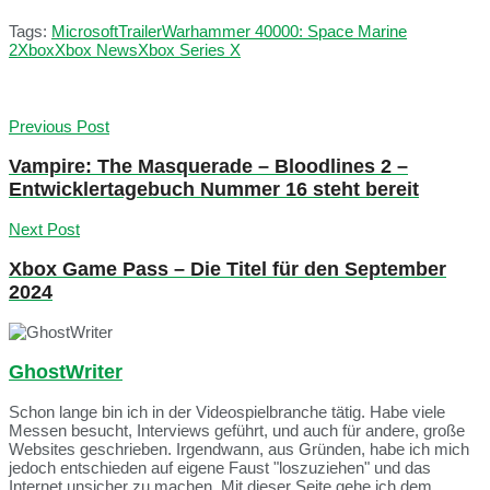
Tags:
Microsoft
Trailer
Warhammer 40000: Space Marine
2
Xbox
Xbox News
Xbox Series X
Previous Post
Vampire: The Masquerade – Bloodlines 2 –
Entwicklertagebuch Nummer 16 steht bereit
Next Post
Xbox Game Pass – Die Titel für den September
2024
GhostWriter
Schon lange bin ich in der Videospielbranche tätig. Habe viele
Messen besucht, Interviews geführt, und auch für andere, große
Websites geschrieben. Irgendwann, aus Gründen, habe ich mich
jedoch entschieden auf eigene Faust "loszuziehen" und das
Internet unsicher zu machen. Mit dieser Seite gehe ich dem