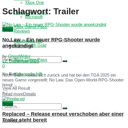
Xbox One
Schlagwort:
Trailer
Games with Gold
Microsoft
Xbox Game Pass
News
Reviews
No Law – Ein neuer RPG-Shooter wurde
Xboxmedia hilft
angekündigt
Games with Gold
by
GhostWriter
Xbox Game Pass
12. Dezember 2025
0
No Result
Xboxmedia hilft
Neon Giant meldet sich zurück und hat bei den TGA 2025 ein
neues Game vorgestellt: No Law. Das Open-World-RPG-Shooter
bringt ...
View All Result
Read more
Details
News
Replaced – Release erneut verschoben aber einer
Trailer steht bereit
No Result