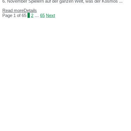
6. November Spielern auf der ganzen Welt, was der Kosmos ...
Read more
Details
Page 1 of 65
1
2
…
65
Next