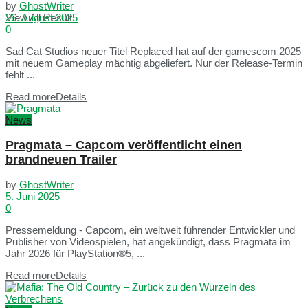
by
GhostWriter
View All Result
26. August 2025
0
Sad Cat Studios neuer Titel Replaced hat auf der gamescom 2025
mit neuem Gameplay mächtig abgeliefert. Nur der Release-Termin
fehlt ...
Read more
Details
News
Pragmata – Capcom veröffentlicht einen
brandneuen Trailer
by
GhostWriter
5. Juni 2025
0
Pressemeldung - Capcom, ein weltweit führender Entwickler und
Publisher von Videospielen, hat angekündigt, dass Pragmata im
Jahr 2026 für PlayStation®5, ...
Read more
Details