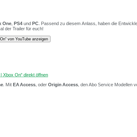
x One
,
PS4
und
PC
. Passend zu diesem Anlass, haben die Entwickle
l der Trailer für euch!
 On“ von YouTube anzeigen
 Xbox On“ direkt öffnen
ne
. Mit
EA Access
, oder
Origin Access
, den Abo Service Modellen 