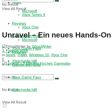
News
No Result
View All Result
Microsoft
Xbox Series X
Reviews
Xbox One
Unravel – Ein neues Hands-On 
Games with Gold
Microsoft
by
GhostWriter
Xbox Game Pass
3. Februar 2016
Reviews
in
News
,
Trailer
,
Windows 10
,
Xbox One
0
Xboxmedia hilft
Games with Gold
Xbox Game Pass
No Result
Xboxmedia hilft
View All Result