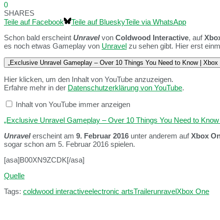
0
SHARES
Teile auf Facebook
Teile auf Bluesky
Teile via WhatsApp
Schon bald erscheint
Unravel
von
Coldwood Interactive
, auf
Xbo
es noch etwas Gameplay von
Unravel
zu sehen gibt. Hier erst einma
„Exclusive Unravel Gameplay – Over 10 Things You Need to Know | Xbox
Hier klicken, um den Inhalt von YouTube anzuzeigen.
Erfahre mehr in der
Datenschutzerklärung von YouTube
.
Inhalt von YouTube immer anzeigen
„Exclusive Unravel Gameplay – Over 10 Things You Need to Know |
Unravel
erscheint am
9. Februar 2016
unter anderem auf
Xbox O
sogar schon am 5. Februar 2016 spielen.
[asa]B00XN9ZCDK[/asa]
Quelle
Tags:
coldwood interactive
electronic arts
Trailer
unravel
Xbox One