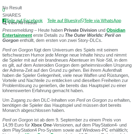
No Result
0
SHARES
Teile auf Facebook
Teile auf Bluesky
Teile via WhatsApp
View All Result
Pressemeldung
– Heute haben
Private Division
und
Obsidian
Entertainment
erste Details zu
The Outer Worlds: Peril on
Gorgon
enthüllt, dem ersten von zwei Story-DLCs.
Peril on Gorgon
fügt dem Universum des Spiels mit seinem
tiefschwarzen Humor jede Menge neue Inhalte hinzu und nimmt
die Spieler mit auf ein brandneues Abenteuer im Noir-Stil, in dem
es gilt, auf dem Asteroiden Gorgon dem geheimnisvollen Ursprung
der Adrena-Zeit auf den Grund zu gehen. Bei ihrem Aufenthalt
haben die Spieler Gelegenheit, viele neue Waffen und Rüstungen,
Vorteile und Nachteile zu entdecken und dieselben Freiheiten zur
Problemlösung zu genießen, die bereits das Hauptspiel zu einer
lohnenswerten Erfahrung gemacht haben.
Um Zugang zu den DLC-Inhalten von
Peril on Gorgon
zu erhalten,
benötigen die Spieler das Hauptspiel und müssen dort bereits
Monarch abgeschlossen haben.
Peril on Gorgon
ist ab dem 9. September zu einem Preis von
14,99 Euro für
Xbox One
-Versionen, auf dem PlayStation4- und
dem PlayStation4 Pro-System sowie auf Windows-PC erhältlich;