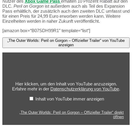
Nutzer des
Xbox Game Pass
erhalten 10 Prozent Rabatt auf den
DLC.
Peril on Gorgon
ist außerdem auch als Teil des Expansion
Pass erhältlich, der zusätzlich auch den zweiten DLC umfasst und
für einen Preis für 24,99 Euro erworben werden kann. Weitere
Einzelheiten werden in naher Zukunft veröffentlicht.
[amazon box=“B07SDH99R1″ template=“list“]
„The Outer Worlds: Peril on Gorgon – Offizieller Trailer“ von YouTube
anzeigen
Hier klicken, um den Inhalt von YouTube anzuzeigen.
Erfahre mehr in der
Datenschutzerklärung von YouTube
.
Inhalt von YouTube immer anzeigen
„The Outer Worlds: Peril on Gorgon – Offizieller Trailer“ direkt
öffnen