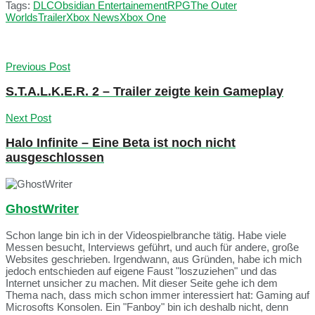
Tags:
DLC
Obsidian Entertainement
RPG
The Outer
Worlds
Trailer
Xbox News
Xbox One
Previous Post
S.T.A.L.K.E.R. 2 – Trailer zeigte kein Gameplay
Next Post
Halo Infinite – Eine Beta ist noch nicht
ausgeschlossen
GhostWriter
Schon lange bin ich in der Videospielbranche tätig. Habe viele
Messen besucht, Interviews geführt, und auch für andere, große
Websites geschrieben. Irgendwann, aus Gründen, habe ich mich
jedoch entschieden auf eigene Faust "loszuziehen" und das
Internet unsicher zu machen. Mit dieser Seite gehe ich dem
Thema nach, dass mich schon immer interessiert hat: Gaming auf
Microsofts Konsolen. Ein "Fanboy" bin ich deshalb nicht, denn