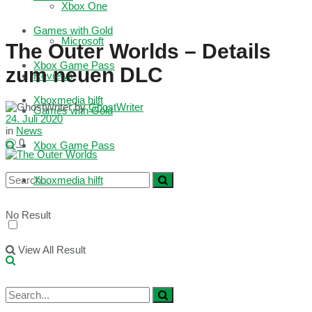
Xbox One
Games with Gold
Microsoft
The Outer Worlds – Details
Xbox Game Pass
zum neuen DLC
Reviews
Xboxmedia hilft
by
GhostWriter
Games with Gold
24. Juli 2020
in
News
0
Xbox Game Pass
Xboxmedia hilft
No Result
View All Result