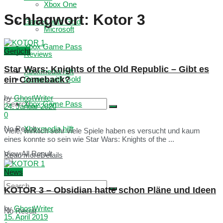
Xbox One
Schlagwort:
Kotor 3
Games with Gold
Microsoft
Xbox Game Pass
Gerücht
Reviews
Star Wars: Knights of the Old Republic – Gibt es
Xboxmedia hilft
ein Comeback?
Games with Gold
by
GhostWriter
Xbox Game Pass
24. Januar 2020
0
No Result
Xboxmedia hilft
Viele, wirklich sehr viele Spiele haben es versucht und kaum
eines konnte so sein wie Star Wars: Knights of the ...
View All Result
Read more
Details
News
KOTOR 3 – Obsidian hatte schon Pläne und Ideen
by
GhostWriter
No Result
15. April 2019