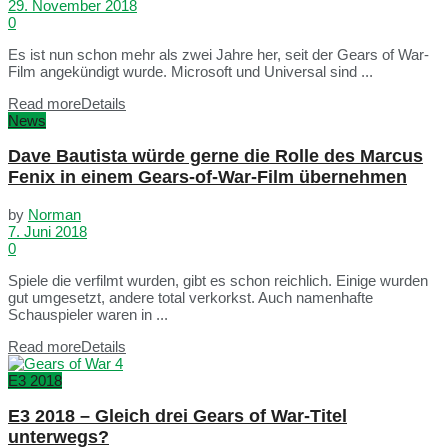
29. November 2018
0
Es ist nun schon mehr als zwei Jahre her, seit der Gears of War-
Film angekündigt wurde. Microsoft und Universal sind ...
Read more
Details
News
Dave Bautista würde gerne die Rolle des Marcus
Fenix in einem Gears-of-War-Film übernehmen
by
Norman
7. Juni 2018
0
Spiele die verfilmt wurden, gibt es schon reichlich. Einige wurden
gut umgesetzt, andere total verkorkst. Auch namenhafte
Schauspieler waren in ...
Read more
Details
E3 2018
E3 2018 – Gleich drei Gears of War-Titel
unterwegs?