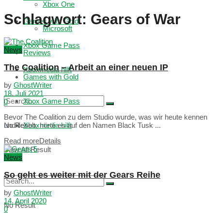
Xbox One
Schlagwort:
Gears of War
Games with Gold
Microsoft
Xbox Game Pass
News
Reviews
The Coalition – Arbeit an einer neuen IP
Xboxmedia hilft
Games with Gold
by
GhostWriter
18. Juli 2021
Xbox Game Pass
0
Bevor The Coalition zu dem Studio wurde, was wir heute kennen
No Result
Xboxmedia hilft
und lieben, hörte es auf den Namen Black Tusk ...
Read more
Details
View All Result
News
So geht es weiter mit der Gears Reihe
by
GhostWriter
14. April 2020
No Result
0