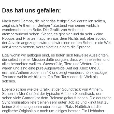
Das hat uns gefallen:
Nach zwei Demos, die nicht das fertige Spiel darstellen sollten,
zeigt sich Anthem im „fertigen“ Zustand von seiner wirklich
wunderschönsten Seite. Die Grafik von Anthem ist
atemberaubend schön. Sicher, es gibt hier und da sehr kleine
Popups und Pflanzen tauchen aus dem Nichts auf, aber sobald
der Javelin angezogen wird und wir einen ersten Schritt in die Welt
von Anthem setzen, verschlägt es einem die Sprache.
Egal wohin wir geflogen sind, es boten sich teilweise Aussichten,
die selbst in einer Mission dafür sorgten, dass wir innehielten und
alles betrachten wollten. Wasserfälle, Tiere und Wettereffekte
waren und sind eine pure Augenweide. Auf der Xbox One X
erstrahlt Anthem zudem in 4K und zeigt wunderschön knackige
Texturen wohin wir blicken. Ob Fort Taris oder die Welt als
solches.
Ebenso schön wie die Grafik ist der Soundtrack von Anthem.
Schon im Menü ertönt der typische Anthem-Soundtrack, den
schon viele Gamer vor dem Release gekauft haben. Die deutsche
Synchronisation liefert einen sehr guten Job ab und klingt fast zu
keiner Zeit unangenehm oder fehl am Platz. Natürlich ist die
englische Originalspur noch um einiges besser. Für Liebhaber