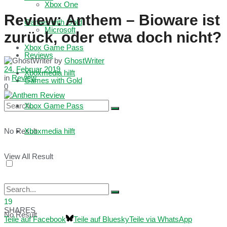
Xbox One
Review: Anthem – Bioware ist
Games with Gold
Microsoft
zurück, oder etwa doch nicht?
Xbox Game Pass
Reviews
by
GhostWriter
24. Februar 2019
Xboxmedia hilft
in
Review
Games with Gold
0
Xbox Game Pass
No Result
Xboxmedia hilft
View All Result
19
SHARES
No Result
Teile auf Facebook
Teile auf Bluesky
Teile via WhatsApp