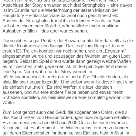
Abschluss der Story erwarten euch drei Strongholds – eine davon
ist im Grunde nur die Wiederholung der letzten Mission der
Hauptstory – einfallslos wäre da wohl noch geschmeichelt.
Abseits der Strongholds könnt ihr die kleinen Events im Spiel
selbst erledigen oder tägliche, wöchentliche und monatliche
Aufgaben erfüllen – das aber war es schon.
Dann gibt es sogar Punkte, die Bioware schlechter darstellt als die
direkte Konkurrenz von Bungie. Der Loot zum Beispiel. In den
ersten E3-Trailern konnten wir noch sehen, wie ein „Engramm“
eingesammelt wurde und sozusagen das Würfeln um guten Loot
begann. Selbst im Spiel direkt wurde dann gezeigt welche Waffen
es mit welchen Stats geworden ist. Im fertigen Spiel fehlt davon
jede Spur. Noch während der Story werdet ihr
höchstwahrscheinlich mehr graue und grüne Objekte finden, als
blau, lila oder sogar legendär. Und selbst wenn ihr diese findet sind
sie einfach nur „meh“. Es sind Waffen, die fast identisch
aussehen, und nur eine andere Farbe haben und etwas mehr
Schaden austeilen, als beispielsweise eine komplett gewöhnliche
Waffe.
Zum Loot gehört auch das Geld, die sogenannten Coins, die für
das Abschließen von Herausforderungen oder Aufgaben erhaltet.
Es sind meist zwischen 500 und 2000 Coins die euch erwarten.
Klingt viel, ist es aber nicht. Um Waffen selbst craften zu können,
auf deren Eigenschaften ihr dann keinen Einfluss habt, müsst ihr