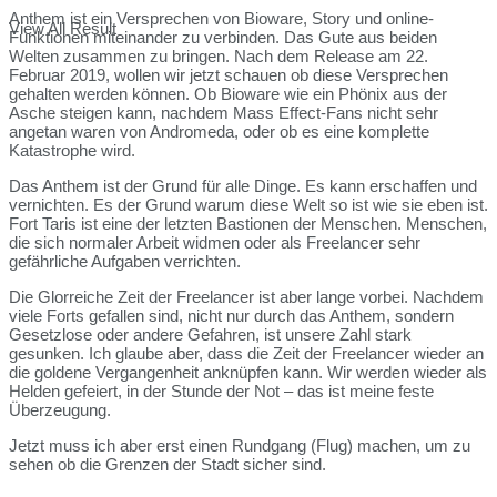
Anthem ist ein Versprechen von Bioware, Story und online-
View All Result
Funktionen miteinander zu verbinden. Das Gute aus beiden
Welten zusammen zu bringen. Nach dem Release am 22.
Februar 2019, wollen wir jetzt schauen ob diese Versprechen
gehalten werden können. Ob Bioware wie ein Phönix aus der
Asche steigen kann, nachdem Mass Effect-Fans nicht sehr
angetan waren von Andromeda, oder ob es eine komplette
Katastrophe wird.
Das Anthem ist der Grund für alle Dinge. Es kann erschaffen und
vernichten. Es der Grund warum diese Welt so ist wie sie eben ist.
Fort Taris ist eine der letzten Bastionen der Menschen. Menschen,
die sich normaler Arbeit widmen oder als Freelancer sehr
gefährliche Aufgaben verrichten.
Die Glorreiche Zeit der Freelancer ist aber lange vorbei. Nachdem
viele Forts gefallen sind, nicht nur durch das Anthem, sondern
Gesetzlose oder andere Gefahren, ist unsere Zahl stark
gesunken. Ich glaube aber, dass die Zeit der Freelancer wieder an
die goldene Vergangenheit anknüpfen kann. Wir werden wieder als
Helden gefeiert, in der Stunde der Not – das ist meine feste
Überzeugung.
Jetzt muss ich aber erst einen Rundgang (Flug) machen, um zu
sehen ob die Grenzen der Stadt sicher sind.