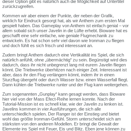
dieser Option gibt es natürlich auch die Möglichkeit auf Untertitel
zurückzugreifen.
Kommen wir aber einem der Punkte, der neben der Grafik,
wirklich für Eindruck gesorgt hat, als wir Anthem zum ersten Mal
gespielt haben. Das Gameplay von Anthem ist einfach genial – vor
allem sobald sich unser Javelin in die Lüfte erhebt. Bioware hat es
geschafft eine sehr einfache, wie geniale Flugmechanik zu
entwickeln. Es hat schon sehr viel davon wie Ironman zu fliegen
und doch fühlt es sich frisch und interessant an.
Zudem bringt Anthem dadurch eine Vertikalität ins Spiel, die sich
natürlich anfühlt, ohne „übermächtig“ zu sein. Begünstigt wird dies
dadurch, dass ihr nicht unbegrenzt lang mit eurem Javelin fliegen
könnt. Die Triebwerke überhitzen nach einiger Zeit. Interessant ist
aber, dass ihr den Flug verlängern könnt, indem ihr in einen
Sturzflug übergeht oder durch Wasser bzw. einen Wasserfall fliegt.
Dann kühlen die Triebwerke runter und der Flug kann weitergehen.
Zum sogenannten „Gunplay“ kann gesagt werden, dass Bioware
hier viel von der Mass Efect-Reihe lernen konnte. Nach der
Tutorial-Mission ist es schnell klar, wie der Javelin zu lenken ist.
Javelins kommen in vier Ausführungen, die sich alle
unterschiedlich spielen. Der Ranger ist der Einstieg und bietet
wohl das größte Ironman-Gefühl. Storm unterscheidet sich am
stärksten von den anderen Modellen. Er bringt die Gewalt der
Elemente ins Spiel mit Feuer, Eis und Blitz. Eben jene können zu