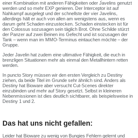
einer Kombination mit anderen Fähigkeiten oder Javelins genutzt
werden und so mehr EXP genieren. Der Interceptor ist auf
Nahkampf ausgelegt und der schnellste der vier Javelins,
allerdings hält er auch von allen am wenigstens aus, wenn es
darum geht Schaden einzustecken. Schaden einstecken ist für
den Colossus sozusagen sein täglich Brot. Ohne Schilde stürzt
der Panzer auf zwei Beinen ins Gefecht und ist sozusagen der
Tank – wenn man im MMO-Terminus eintauchen möchte – der
Gruppe.
Jeder Javelin hat zudem eine ultimative Fähigkeit, die euch in
brenzligen Situationen mehr als einmal den Metallhintern retten
werden.
In puncto Story müssen wir den ersten Vergleich zu Destiny
ziehen, da beide Titel im Grunde sehr ähnlich sind. Anders als
Destiny hat Bioware aber versucht Cut-Scenes direkter
einzubinden und mehr auf Story gesetzt. Selbst in kleineren
Nebenmissionen ist dies deutlich sichtbarer, als beispielsweise in
Destiny 1 und 2.
Das hat uns nicht gefallen:
Leider hat Bioware zu wenig von Bungies Fehlern gelernt und