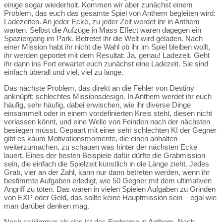
einige sogar wiederholt. Kommen wir aber zunächst einem
Problem, das euch das gesamte Spiel von Anthem begleiten wird:
Ladezeiten. An jeder Ecke, zu jeder Zeit werdet ihr in Anthem
warten. Selbst die Aufzüge in Mass Effect waren dagegen ein
Spaziergang im Park. Betretet ihr die Welt wird geladen. Nach
einer Mission habt ihr nicht die Wahl ob ihr im Spiel bleiben wollt,
ihr werden geportet mit dem Resultat: Ja, genau! Ladezeit. Geht
ihr dann ins Fort erwartet euch zunächst eine Ladezeit. Sie sind
einfach überall und viel, viel zu lange.
Das nächste Problem, das direkt an die Fehler von Destiny
anknüpft: schlechtes Missionsdesign. In Anthem werdet ihr euch
häufig, sehr häufig, dabei erwischen, wie ihr diverse Dinge
einsammelt oder in einem vordefinierten Kreis steht, diesen nicht
verlassen könnt, und eine Welle von Feinden nach der nächsten
besiegen müsst. Gepaart mit einer sehr schlechten KI der Gegner
gibt es kaum Motivationsmomente, die einen anhalten
weiterzumachen, zu schauen was hinter der nächsten Ecke
lauert. Eines der besten Beispiele dafür dürfte die Grabmission
sein, die einfach die Spielzeit künstlich in die Länge zieht. Jedes
Grab, vier an der Zahl, kann nur dann betreten werden, wenn ihr
bestimmte Aufgaben erledigt, wie 50 Gegner mit dem ultimativen
Angriff zu töten. Das waren in vielen Spielen Aufgaben zu Grinden
von EXP oder Geld, das sollte keine Hauptmission sein – egal wie
man darüber denken mag.
Noch schlimmer als das ist das Endgame in Anthem. Nach