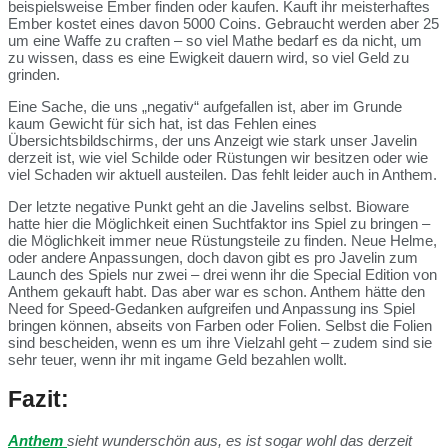
beispielsweise Ember finden oder kaufen. Kauft ihr meisterhaftes
Ember kostet eines davon 5000 Coins. Gebraucht werden aber 25
um eine Waffe zu craften – so viel Mathe bedarf es da nicht, um
zu wissen, dass es eine Ewigkeit dauern wird, so viel Geld zu
grinden.
Eine Sache, die uns „negativ“ aufgefallen ist, aber im Grunde
kaum Gewicht für sich hat, ist das Fehlen eines
Übersichtsbildschirms, der uns Anzeigt wie stark unser Javelin
derzeit ist, wie viel Schilde oder Rüstungen wir besitzen oder wie
viel Schaden wir aktuell austeilen. Das fehlt leider auch in Anthem.
Der letzte negative Punkt geht an die Javelins selbst. Bioware
hatte hier die Möglichkeit einen Suchtfaktor ins Spiel zu bringen –
die Möglichkeit immer neue Rüstungsteile zu finden. Neue Helme,
oder andere Anpassungen, doch davon gibt es pro Javelin zum
Launch des Spiels nur zwei – drei wenn ihr die Special Edition von
Anthem gekauft habt. Das aber war es schon. Anthem hätte den
Need for Speed-Gedanken aufgreifen und Anpassung ins Spiel
bringen können, abseits von Farben oder Folien. Selbst die Folien
sind bescheiden, wenn es um ihre Vielzahl geht – zudem sind sie
sehr teuer, wenn ihr mit ingame Geld bezahlen wollt.
Fazit:
Anthem
sieht wunderschön aus, es ist sogar wohl das derzeit