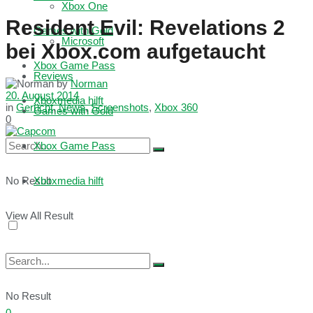
Xbox One
Resident Evil: Revelations 2
Games with Gold
Microsoft
bei Xbox.com aufgetaucht
Xbox Game Pass
Reviews
by
Norman
20. August 2014
Xboxmedia hilft
in
Gerücht
,
News
,
Screenshots
,
Xbox 360
Games with Gold
0
Xbox Game Pass
No Result
Xboxmedia hilft
View All Result
No Result
0