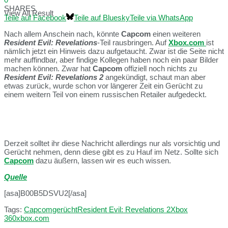
SHARES
View All Result
Teile auf Facebook
Teile auf Bluesky
Teile via WhatsApp
Nach allem Anschein nach, könnte
Capcom
einen weiteren
Resident Evil: Revelations
-Teil rausbringen. Auf
Xbox.com
ist
nämlich jetzt ein Hinweis dazu aufgetaucht. Zwar ist die Seite nicht
mehr auffindbar, aber findige Kollegen haben noch ein paar Bilder
machen können. Zwar hat
Capcom
offiziell noch nichts zu
Resident Evil: Revelations 2
angekündigt, schaut man aber
etwas zurück, wurde schon vor längerer Zeit ein Gerücht zu
einem weitern Teil von einem russischen Retailer aufgedeckt.
Derzeit solltet ihr diese Nachricht allerdings nur als vorsichtig und
Gerücht nehmen, denn diese gibt es zu Hauf im Netz. Sollte sich
Capcom
dazu äußern, lassen wir es euch wissen.
Quelle
[asa]B00B5DSVU2[/asa]
Tags:
Capcom
gerücht
Resident Evil: Revelations 2
Xbox
360
xbox.com