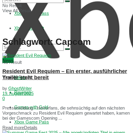
No Result
View All Result
Xbox Game Pass
Xboxmedia hilft
Schlagwort:
Capcom
News
No Result
Resident Evil Requiem – Ein erster, ausführlicher
Trailer steht bereit
View All Result
News
by
GhostWriter
Reviews
19. August 2025
0
Games with Gold
Pressemeldung - Horrorfans, die sehnsüchtig auf den nächsten
Vorgeschmack zu Resident Evil Requiem gewartet haben, kamen
bei der Gamescom Opening ...
Xbox Game Pass
Read more
Details