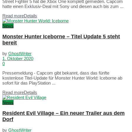
Street Fighter 5 hat die Xbox One komplett gemieden. Capcom
hatte einen Exklusiv-Deal mit Sony und diesen auch bis zum ...
Read more
Details
News
Monster Hunter Iceborne – Titel Update 5 steht
bereit
by
GhostWriter
1. Oktober 2020
0
Pressemeldung - Capcom gibt bekannt, dass das fünfte
kostenlose Titel-Update für Monster Hunter World: Iceborne ab
sofort für das PlayStation ...
Read more
Details
News
Resident Evil Village – Ein neuer Trailer aus dem
Dorf
by
GhostWriter