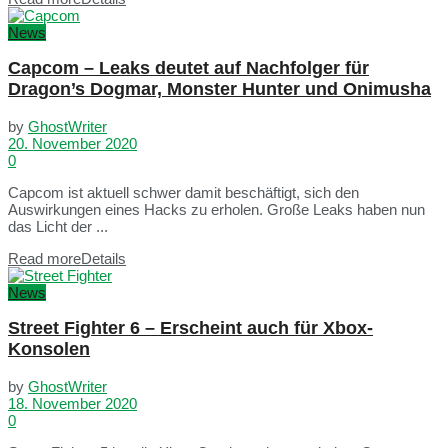
News
Capcom – Leaks deutet auf Nachfolger für
Dragon’s Dogmar, Monster Hunter und Onimusha
by
GhostWriter
20. November 2020
0
Capcom ist aktuell schwer damit beschäftigt, sich den
Auswirkungen eines Hacks zu erholen. Große Leaks haben nun
das Licht der ...
Read more
Details
News
Street Fighter 6 – Erscheint auch für Xbox-
Konsolen
by
GhostWriter
18. November 2020
0