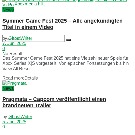
Xboxmedia hilft
News
Summer Game Fest 2025 – Alle angekündigten
Titel in einem Video
by
GhostWriter
7. Juni 2025
0
No Result
Das Summer Game Fest 2025 hat eine Vielzahl neuer Spiele für
Xbox Series X|S vorgestellt. Von epischen Fortsetzungen bis hin
...
View All Result
Read more
Details
News
Pragmata – Capcom veröffentlicht einen
brandneuen Trailer
by
GhostWriter
5. Juni 2025
0