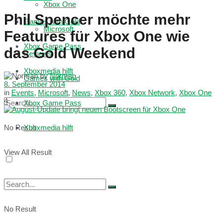
Xbox One
Phil Spencer möchte mehr
Games with Gold
Microsoft
Features für Xbox One wie
Xbox Game Pass
das Gold Weekend
Reviews
Xboxmedia hilft
by
Norman
Games with Gold
8. September 2014
in
Events
,
Microsoft
,
News
,
Xbox 360
,
Xbox Network
,
Xbox One
4
Xbox Game Pass
No Result
Xboxmedia hilft
View All Result
No Result