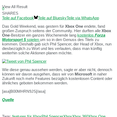
View All Result
0
SHARES
Teile auf Facebook
Teile auf Bluesky
Teile via WhatsApp
Das Gold Weekend, was gestern für
Xbox One
endete, fand
großen Zuspruch seitens der Community. Hier durften alle
Xbox
One
-Besitzer ein ganzes Wochenende lang
kostenlos
Forza
Motorsport 5
spielen
um so in den Genuss des Titels zu
kommen. Deshalb gab sich Phil Spencer, der Head of Xbox, nun
diesbezüglich zu Wort und lies verlauten, dass man künftig
weiterhin solche Aktionen planen möchte.
Wie diese genau aussehen werden, sagte er aber nicht, dennoch
können wir davon ausgehen, dass wir von
Microsoft
in naher
Zukunft noch mehr Features bezüglich kostenlosen Content oder
ähnliches geboten bekommen werden.
[asa]B00MHRN9JS[/asa]
Quelle
Tags:
features für Xbox
Phil Spencer
Xbox
Xbox 360
Xbox One