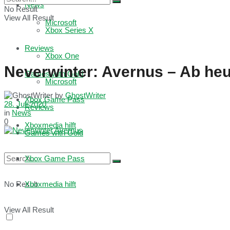
News
No Result
View All Result
Microsoft
Xbox Series X
Reviews
Xbox One
Neverwinter: Avernus – Ab heu
Games with Gold
Microsoft
by
GhostWriter
Xbox Game Pass
28. Juli 2020
Reviews
in
News
0
Xboxmedia hilft
Games with Gold
Xbox Game Pass
No Result
Xboxmedia hilft
View All Result