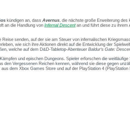
ios
kündigen an, dass
Avernus
, die nächste große Erweiterung d
üpft an die Handlung von
Infernal Descent
an und führt diese zu ihrem 
 Reise senden, auf der sie am Steuer von infernalischen Kriegsmas
erleben, wie sich ihre Aktionen direkt auf die Entwicklung der Spiel
ließen, welche auf dem D&D-Tabletop-Abenteuer
Baldur‘s Gate: Descen
ämpfen und epischen Dungeons. Spieler erforschen die weitläufige
aus den Vergessenen Reichen kennen, während sie diese gegen unzäh
* aus dem Xbox Games Store und auf der PlayStation 4 (PlayStation Pl