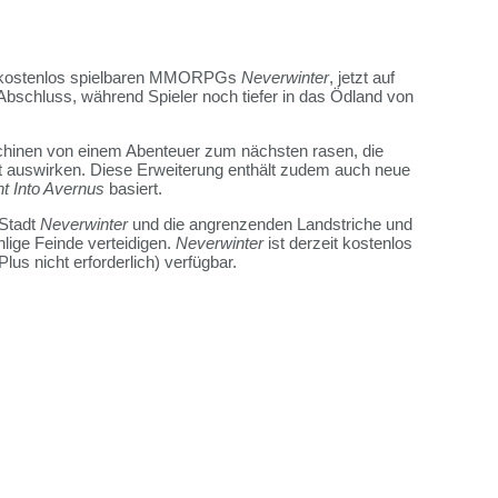
es kostenlos spielbaren MMORPGs
Neverwinter
, jetzt auf
Abschluss, während Spieler noch tiefer in das Ödland von
chinen von einem Abenteuer zum nächsten rasen, die
welt auswirken. Diese Erweiterung enthält zudem auch neue
t Into Avernus
basiert.
 Stadt
Neverwinter
und die angrenzenden Landstriche und
lige Feinde verteidigen.
Neverwinter
ist derzeit kostenlos
us nicht erforderlich) verfügbar.