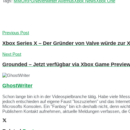
Tags:
MMORPG
Neverwinter Avernus
Xbox News
Xbox One
Previous Post
Xbox Series X – Der Gründer von Valve würde zur X
Next Post
Grounded – Jetzt verfügbar via Xbox Game Previe
GhostWriter
Schon lange bin ich in der Videospielbranche tätig. Habe viele Me
jedoch entschieden auf eigene Faust "loszuziehen" und das Intern
Microsofts Konsolen. Ein "Fanboy" bin ich deshalb nicht, denn wich
Publishern Kontakt aufnehmen, aktuelle Meldungen verfassen, die 