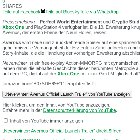
0
SHARES
Teile auf Facebook
Teile auf Bluesky
Teile via WhatsApp
Pressemeldung
–
Perfect World Entertainment
und
Cryptic Stud
Xbox One
und PlayStation 4 verfügbar ist. Die 19. Erweiterung kn
Avernus, der ersten Ebene der Neun Höllen, reisen.
Avernus
wird neue und zurückkehrende Spieler auf eine spannende
geheimnisvolle Vergangenheit der Erzteufelin Zariel aufdecken und 
Story-Inhalte, die die Handlung der vorherigen Erweiterung absch
Neverwinter
ist ein free-to-play Action-MMORPG mit dynamischen K
lernen dabei die lebhafte Geschichte dieser berühmten Metropole 
auf dem PC, digital auf der
Xbox One
mit einer Gold-Mitgliedschaft
[amazon box=“B07SDH99R1″ template=“list“]
„Neverwinter: Avernus Official Launch Trailer“ von YouTube anzeigen
Hier klicken, um den Inhalt von YouTube anzuzeigen.
Erfahre mehr in der
Datenschutzerklärung von YouTube
.
Inhalt von YouTube immer anzeigen
„Neverwinter: Avernus Official Launch Trailer“ direkt öffnen