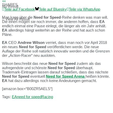
11
SHARES
No Result
Teile auf Facebook
Teile auf Bluesky
Teile via WhatsApp
Man kann über die
Need for Speed
-Reihe denken was man will.
View All Result
Die einen mögen sie noch immer, die anderen hoffen, dass
EA
endlich einmal eine Pause einlegt, die länger als ein Jahr anhält.
EA
allerdings hängt weiterhin an der Reihe und hat auch schon
Pläne.
EA
CEO
Andrew Wilson
verriet, dass man noch vor April 2018
ein neues
Need for Speed
veröffentlichen werde. Die neue
Auflage der Reihe soll natürlich innovativ werden und die Grenzen
der „Action-Racer“ neu ausloten.
Wilson beschreibt das neue
Need for Speed
zudem als das
aufregendste und schönste
Need for Speed
überhaupt.
Trademark-Eintragen lassen darauf schließen, dass das nächste
Need for Speed
eventuell
Need for Speed Arena
heißen könnte.
EA
hat dazu allerdings noch keine Andeutungen gemacht.
[amazon box=“B00ZR5AELS“]
Tags:
EA
need for speed
Racing