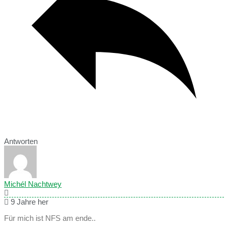
Antworten
Michél Nachtwey
9 Jahre her
Für mich ist NFS am ende..