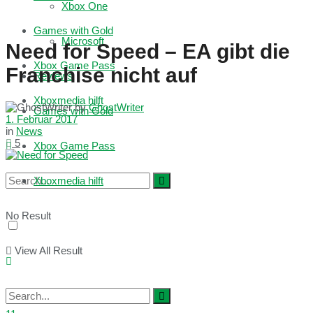
Xbox One
Games with Gold
Microsoft
Need for Speed – EA gibt die
Xbox Game Pass
Franchise nicht auf
Reviews
Xboxmedia hilft
by
GhostWriter
Games with Gold
1. Februar 2017
in
News
5
Xbox Game Pass
Xboxmedia hilft
No Result
View All Result