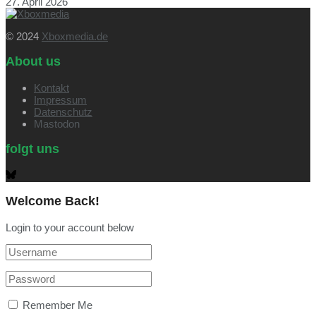
27. April 2026
© 2024
Xboxmedia.de
About us
Kontakt
Impressum
Datenschutz
Mastodon
folgt uns
Welcome Back!
Login to your account below
Remember Me