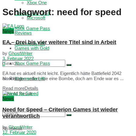
Xbox One
Schlagwort:
need for speed
Games with Gold
Microsoft
Xbox Game Pass
News
Reviews
EA – Drei bis vier weitere Titel sind in Arbeit
Xboxmedia hilft
Games with Gold
by
GhostWriter
3. Februar 2022
Xbox Game Pass
0
EA hat es aktuell nicht leicht. Eigentlich hätte Battlefield 2042
No Result
Xboxmedia hilft
einschlagen sollen, wie eine Bombe, doch am Ende war es ...
Read more
Details
View All Result
News
Need for Speed – Criterion Games ist wieder
verantwortlich
by
GhostWriter
No Result
12. Februar 2020