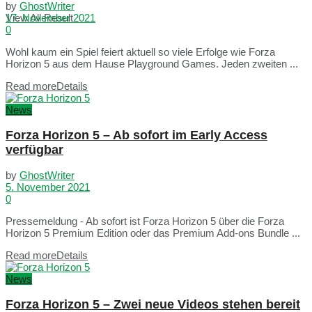
by
GhostWriter
View All Result
17. November 2021
0
Wohl kaum ein Spiel feiert aktuell so viele Erfolge wie Forza
Horizon 5 aus dem Hause Playground Games. Jeden zweiten ...
Read more
Details
News
Forza Horizon 5 – Ab sofort im Early Access
verfügbar
by
GhostWriter
5. November 2021
0
Pressemeldung - Ab sofort ist Forza Horizon 5 über die Forza
Horizon 5 Premium Edition oder das Premium Add-ons Bundle ...
Read more
Details
News
Forza Horizon 5 – Zwei neue Videos stehen bereit