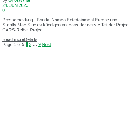
by
GhostWriter
24. Juni 2020
0
Pressemeldung - Bandai Namco Entertainment Europe und
Slightly Mad Studios kündigen an, dass der neuste Teil der Project
CARS-Reihe, Project ...
Read more
Details
Page 1 of 9
1
2
…
9
Next