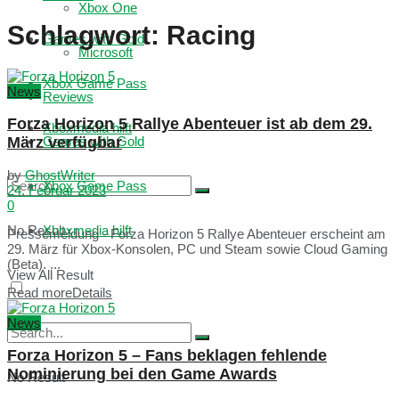
Xbox One
Schlagwort:
Racing
Games with Gold
Microsoft
Xbox Game Pass
News
Reviews
Forza Horizon 5 Rallye Abenteuer ist ab dem 29.
Xboxmedia hilft
März verfügbar
Games with Gold
by
GhostWriter
Xbox Game Pass
24. Februar 2023
0
No Result
Xboxmedia hilft
Pressemeldung - Forza Horizon 5 Rallye Abenteuer erscheint am
29. März für Xbox-Konsolen, PC und Steam sowie Cloud Gaming
(Beta). ...
View All Result
Read more
Details
News
Forza Horizon 5 – Fans beklagen fehlende
Nominierung bei den Game Awards
No Result