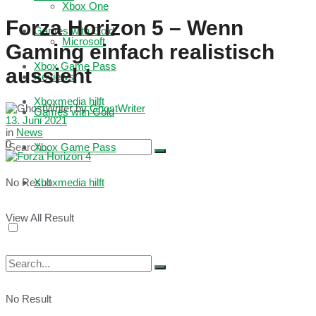
Xbox One
Forza Horizon 5 – Wenn
Games with Gold
Microsoft
Gaming einfach realistisch
Xbox Game Pass
aussieht
Reviews
Xboxmedia hilft
by
GhostWriter
Games with Gold
13. Juni 2021
in
News
0
Xbox Game Pass
No Result
Xboxmedia hilft
View All Result
No Result