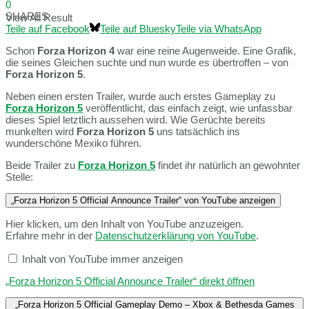
0
SHARES
View All Result
Teile auf Facebook
Teile auf Bluesky
Teile via WhatsApp
Schon
Forza Horizon 4
war eine reine Augenweide. Eine Grafik,
die seines Gleichen suchte und nun wurde es übertroffen – von
Forza Horizon 5
.
Neben einen ersten Trailer, wurde auch erstes Gameplay zu
Forza Horizon 5
veröffentlicht, das einfach zeigt, wie unfassbar
dieses Spiel letztlich aussehen wird. Wie Gerüchte bereits
munkelten wird
Forza Horizon 5
uns tatsächlich ins
wunderschöne Mexiko führen.
Beide Trailer zu
Forza Horizon 5
findet ihr natürlich an gewohnter
Stelle:
„Forza Horizon 5 Official Announce Trailer“ von YouTube anzeigen
Hier klicken, um den Inhalt von YouTube anzuzeigen.
Erfahre mehr in der
Datenschutzerklärung von YouTube
.
Inhalt von YouTube immer anzeigen
„Forza Horizon 5 Official Announce Trailer“ direkt öffnen
„Forza Horizon 5 Official Gameplay Demo – Xbox & Bethesda Games