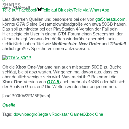
SHARES
View All Result
Teile auf Facebook
Teile auf Bluesky
Teile via WhatsApp
Laut diversen Quellen und besonders bei der von
gta5cheats.com
,
könnte
GTA 5
eine Gesamtdownloadgröße von etwa 50GB haben.
Das soll zumindest bei der PlayStation 4-Version der Fall sein.
Hier zeigte ein User in einem
GTA
-Forum einen Screenshot, der
dieses belegt. Verwundert dürften wir darüber aber nicht sein,
schließlich haben Titel wie
Wolfenstein: New Order
und
Titanfall
ähnlich großes Speichervolumen aufzuweisen.
Ob die
Xbox One
-Variante nun auch mit satten 50GB zu Buche
schlägt, bleibt abzuwarten. Wir gehen mal davon aus, dass es
aber deutlich weniger sein wird. Was meint ihr? Bekommt die
Xbox One
-Version von
GTA 5
auch mehr als 45GB oder hält sich
der Spaß in Grenzen? Die Wetten werden hier angenommen.
[asa]B00KW2FM5E[/asa]
Quelle
Tags:
downloadgröße
gta v
Rockstar Games
Xbox One