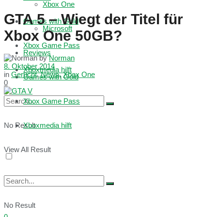
Xbox One
GTA 5 – Wiegt der Titel für
Games with Gold
Microsoft
Xbox One 50GB?
Xbox Game Pass
Reviews
by
Norman
8. Oktober 2014
Xboxmedia hilft
in
Gerücht
,
News
,
Xbox One
Games with Gold
0
Xbox Game Pass
No Result
Xboxmedia hilft
View All Result
No Result
0