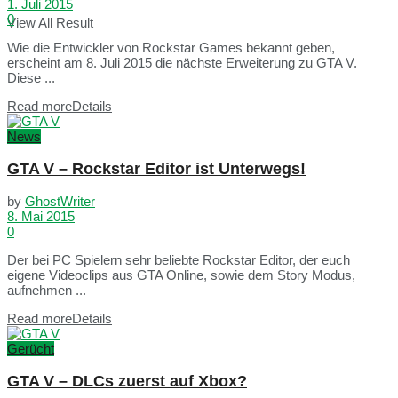
1. Juli 2015
0
View All Result
Wie die Entwickler von Rockstar Games bekannt geben,
erscheint am 8. Juli 2015 die nächste Erweiterung zu GTA V.
Diese ...
Read more
Details
News
GTA V – Rockstar Editor ist Unterwegs!
by
GhostWriter
8. Mai 2015
0
Der bei PC Spielern sehr beliebte Rockstar Editor, der euch
eigene Videoclips aus GTA Online, sowie dem Story Modus,
aufnehmen ...
Read more
Details
Gerücht
GTA V – DLCs zuerst auf Xbox?