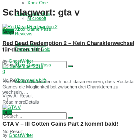
Xbox One
Schlagwort:
gta v
Games with Gold
Microsoft
Xbox Game Pass
News
Reviews
Red Dead Redemption 2 – Kein Charakterwechsel
Xboxmedia hilft
für diesen Titel
Games with Gold
by
GhostWriter
Xbox Game Pass
11. September 2018
0
No Result
Xboxmedia hilft
Fans von GTA 5 werden sich noch daran erinnern, dass Rockstar
Games die Möglichkeit bot zwischen drei Charakteren zu
wechseln. ...
View All Result
Read more
Details
DLC
GTA V – Ill Gotten Gains Part 2 kommt bald!
No Result
by
GhostWriter