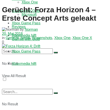
Xbox One
Gerücht: Forza Horizon 4 –
Games with Gold
Microsoft
Erste Concept Arts geleakt
Xbox Game Pass
Reviews
by
Norman
20. Mai 2018
Xboxmedia hilft
in
Gerücht
,
News
,
Screenshots
,
Xbox One
,
Xbox One X
Games with Gold
0
Xbox Game Pass
No Result
Xboxmedia hilft
View All Result
No Result