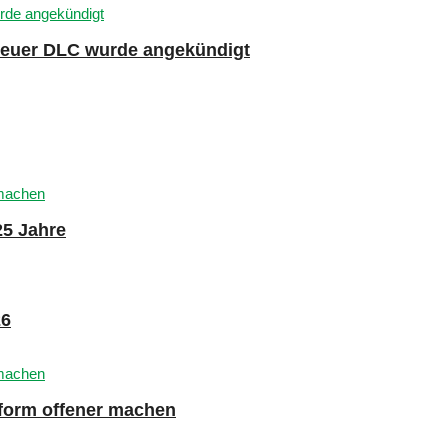
 neuer DLC wurde angekündigt
25 Jahre
26
tform offener machen