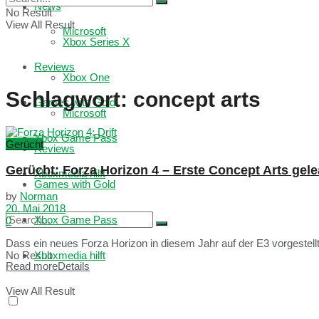
News
No Result
View All Result
Microsoft
Xbox Series X
Reviews
Xbox One
Schlagwort:
concept arts
Games with Gold
Microsoft
Xbox Game Pass
Gerücht
Reviews
Gerücht: Forza Horizon 4 – Erste Concept Arts gele
Xboxmedia hilft
Games with Gold
by
Norman
20. Mai 2018
Xbox Game Pass
0
Dass ein neues Forza Horizon in diesem Jahr auf der E3 vorgestellt w
No Result
Xboxmedia hilft
Read more
Details
View All Result