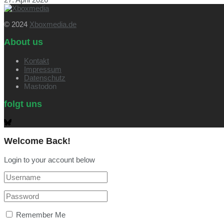
© 2024
Xboxmedia.de
About us
Kontakt
Impressum
Datenschutz
Mastodon
folgt uns
Welcome Back!
Login to your account below
Remember Me