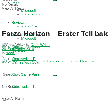
News
No Result
View All Result
Microsoft
Xbox Series X
Reviews
Xbox One
Forza Horizon – Erster Teil bal
Games with Gold
Microsoft
by
GhostWriter
Xbox Game Pass
26. September 2016
Reviews
in
News
5
Xboxmedia hilft
Games with Gold
Xbox Game Pass
No Result
Xboxmedia hilft
View All Result