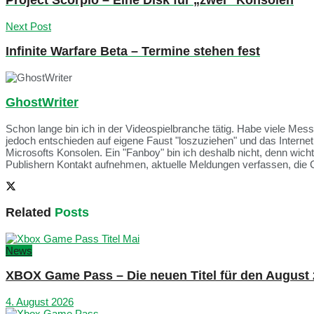
Project Scorpio – Eine Disk für „zwei“ Konsolen
Next Post
Infinite Warfare Beta – Termine stehen fest
GhostWriter
Schon lange bin ich in der Videospielbranche tätig. Habe viele Me
jedoch entschieden auf eigene Faust "loszuziehen" und das Intern
Microsofts Konsolen. Ein "Fanboy" bin ich deshalb nicht, denn wich
Publishern Kontakt aufnehmen, aktuelle Meldungen verfassen, die 
Related
Posts
News
XBOX Game Pass – Die neuen Titel für den August
4. August 2026