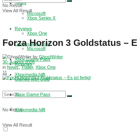
News
No Result
View All Result
Microsoft
Xbox Series X
Reviews
Xbox One
Forza Horizon 3 Goldstatus – Es
Games with Gold
Microsoft
by
GhostWriter
Xbox Game Pass
30. August 2016
Reviews
in
News
,
Trailer
,
Xbox One
11
Xboxmedia hilft
Games with Gold
Xbox Game Pass
No Result
Xboxmedia hilft
View All Result