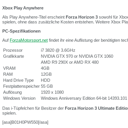
Xbox Play Anywhere
Als Play Anywhere-Titel erscheint
Forza Horizon 3
sowohl für Xbox
spielen, ohne dass zusätzliche Kosten entstehen. Weitere Xbox Pl
PC-Spezifikationen
Auf
ForzaMotorsport.net
findet ihr eine Auflistung der benötigten
Prozessor
i7 3820 @ 3.6GHz
Grafikkarte
NVIDIA GTX 970 or NVIDIA GTX 1060
AMD R9 290X or AMD RX 480
VRAM
4GB
RAM
12GB
Hard Drive Type
HDD
Festplattenspeicher
55 GB
Auflösung
1920 x 1080
Windows Version
Windows Anniversary Edition 64-bit 14393.101
Das i-Tüpfelchen für Besitzer der
Forza Horizon 3 Ultimate Editio
spielen.
[asa]B01H0PW550[/asa]