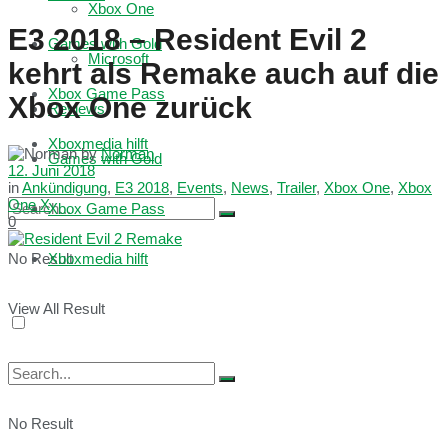
Xbox One
E3 2018 – Resident Evil 2
Games with Gold
Microsoft
kehrt als Remake auch auf die
Xbox Game Pass
Xbox One zurück
Reviews
Xboxmedia hilft
by
Norman
Games with Gold
12. Juni 2018
in
Ankündigung
,
E3 2018
,
Events
,
News
,
Trailer
,
Xbox One
,
Xbox
One X
Xbox Game Pass
0
No Result
Xboxmedia hilft
View All Result
No Result