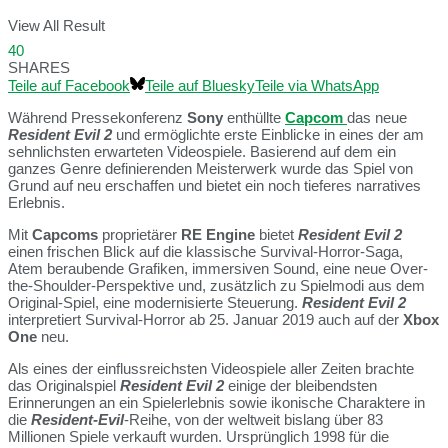
View All Result
40
SHARES
Teile auf Facebook
Teile auf Bluesky
Teile via WhatsApp
Während Pressekonferenz
Sony
enthüllte
Capcom
das neue
Resident Evil 2
und ermöglichte erste Einblicke in eines der am
sehnlichsten erwarteten Videospiele. Basierend auf dem ein
ganzes Genre definierenden Meisterwerk wurde das Spiel von
Grund auf neu erschaffen und bietet ein noch tieferes narratives
Erlebnis.
Mit
Capcoms
proprietärer
RE Engine
bietet
Resident Evil 2
einen frischen Blick auf die klassische Survival-Horror-Saga,
Atem beraubende Grafiken, immersiven Sound, eine neue Over-
the-Shoulder-Perspektive und, zusätzlich zu Spielmodi aus dem
Original-Spiel, eine modernisierte Steuerung.
Resident Evil 2
interpretiert Survival-Horror ab 25. Januar 2019 auch auf der
Xbox
One
neu.
Als eines der einflussreichsten Videospiele aller Zeiten brachte
das Originalspiel
Resident Evil 2
einige der bleibendsten
Erinnerungen an ein Spielerlebnis sowie ikonische Charaktere in
die
Resident-Evil
-Reihe, von der weltweit bislang über 83
Millionen Spiele verkauft wurden. Ursprünglich 1998 für die