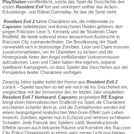
PlayStation
veröffentlicht, setzte das Spiel die Geschichte des
ersten
Resident Evil
fort und verkörpert seither das Action-,
Erkundungs- und Rätsel-Gameplay, für das die Serie steht
.
Resident Evil 2
führte Charaktere ein, die mittlerweile zu
Capcom
s beliebtesten und ikonischsten Helden gehören: den
jungen Polizisten Leon S. Kennedy und die Studentin Claire
Redfield, die beide während eines desaströsen Ausbruchs in
Raccoon City zueinanderfinden. Die Bevölkerung der Stadt
verwandelt sich in blutrünstige Zombies. Leon und Claire müssen
zusammenarbeiten, um ihr Überleben zu sichern und die
Hintergründe hinter den Angst einflößenden Vorkommnissen
aufzudecken. Leon und Claire haben ihre eigenen, separat
spielbaren Kampagnen, so dass Spieler das Geschehen aus der
Perspektive beider Charaktere verfolgen.
Zwanzig Jahre später kehrt der Horror aus
Resident Evil 2
zurück – Spieler tauchen so tief wie noch nie ins Geschehen ein,
vergleichbar mit der Immersion des im letzten Jahr umjubelten
Resident Evil 7 biohazard
.
Capcom
s proprietäre
RE Engine
bringt einen fotorealistischen Grafikstil ins Spiel, die Charaktere
erscheinen schärfer denn je, und die Zombiehorden werden mit
einem beängstigend realistischen Wet-Gore-Effekt zum Leben
erweckt. Zombies agieren nun in Echtzeit und nehmen sichtbaren
Schaden. Jede Patrone des Spielers zählt. Beeindruckende
Effekte lassen auch bekannte Räume und Korridore des Raccoon
City Police Departments in einem ganz neuen Licht erscheinen.