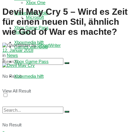
Xbox One
Devil May Cry 5 – Wird es Zeit
Games with Gold
Microsoft
für einen neuen Stil, ähnlich
Xbox Game Pass
wie God of War es machte?
Reviews
Xboxmedia hilft
by
GhostWriter
Games with Gold
12. Januar 2018
in
News
1
Xbox Game Pass
No Result
Xboxmedia hilft
View All Result
No Result