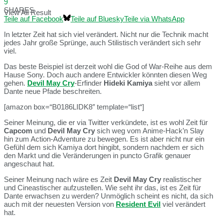
9
SHARES
View All Result
Teile auf Facebook
Teile auf Bluesky
Teile via WhatsApp
In letzter Zeit hat sich viel verändert. Nicht nur die Technik macht
jedes Jahr große Sprünge, auch Stilistisch verändert sich sehr
viel.
Das beste Beispiel ist derzeit wohl die God of War-Reihe aus dem
Hause Sony. Doch auch andere Entwickler könnten diesen Weg
gehen.
Devil May Cry
-Erfinder
Hideki Kamiya
sieht vor allem
Dante neue Pfade beschreiten.
[amazon box=“B0186LIDK8″ template=“list“]
Seiner Meinung, die er via Twitter verkündete, ist es wohl Zeit für
Capcom
und
Devil May Cry
sich weg vom Anime-Hack’n Slay
hin zum Action-Adventure zu bewegen. Es ist aber nicht nur ein
Gefühl dem sich Kamiya dort hingibt, sondern nachdem er sich
den Markt und die Veränderungen in puncto Grafik genauer
angeschaut hat.
Seiner Meinung nach wäre es Zeit
Devil May Cry
realistischer
und Cineastischer aufzustellen. Wie seht ihr das, ist es Zeit für
Dante erwachsen zu werden? Unmöglich scheint es nicht, da sich
auch mit der neuesten Version von
Resident Evil
viel verändert
hat.