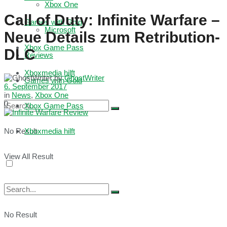
Xbox One
Call of Duty: Infinite Warfare –
Games with Gold
Microsoft
Neue Details zum Retribution-
Xbox Game Pass
DLC
Reviews
Xboxmedia hilft
by
GhostWriter
Games with Gold
6. September 2017
in
News
,
Xbox One
0
Xbox Game Pass
No Result
Xboxmedia hilft
View All Result
No Result