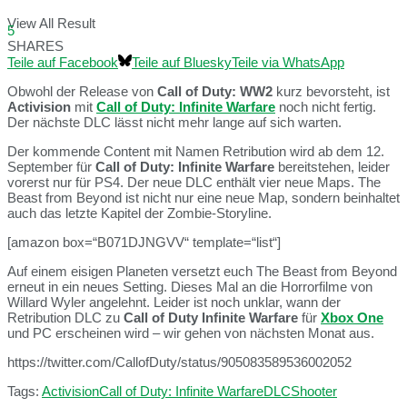
View All Result
5
SHARES
Teile auf Facebook
Teile auf Bluesky
Teile via WhatsApp
Obwohl der Release von
Call of Duty: WW2
kurz bevorsteht, ist
Activision
mit
Call of Duty: Infinite Warfare
noch nicht fertig.
Der nächste DLC lässt nicht mehr lange auf sich warten.
Der kommende Content mit Namen Retribution wird ab dem 12.
September für
Call of Duty: Infinite Warfare
bereitstehen, leider
vorerst nur für PS4. Der neue DLC enthält vier neue Maps. The
Beast from Beyond ist nicht nur eine neue Map, sondern beinhaltet
auch das letzte Kapitel der Zombie-Storyline.
[amazon box=“B071DJNGVV“ template=“list“]
Auf einem eisigen Planeten versetzt euch The Beast from Beyond
erneut in ein neues Setting. Dieses Mal an die Horrorfilme von
Willard Wyler angelehnt. Leider ist noch unklar, wann der
Retribution DLC zu
Call of Duty Infinite Warfare
für
Xbox One
und PC erscheinen wird – wir gehen von nächsten Monat aus.
https://twitter.com/CallofDuty/status/905083589536002052
Tags:
Activision
Call of Duty: Infinite Warfare
DLC
Shooter