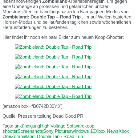
lebensnotwendigen
Zombieland
-Überlebensregeln, um gegen
eine Unmenge an grotesken und gefährlichen untoten
Monstrositäten im handlungsbasierten Kampagnen-Modus von
Zombieland: Double Tap – Road Trip
, im auf Wellen basierten
Horden-Modus und bei laufenden täglichen sowie wöchentlichen
Herausforderungen zu bestehen.
Hier findet ihr noch ein paar Bilder zum neuen Koop-Shooter:
[amazon box=“B0742D39Y3″]
Quelle: Pressemitteilung Dead Good PR
Tags:
ankündigung
High Voltage Software
koop-
shooter
Screenshots
Sony Pictures
windows 10
Xbox News
Xbox
One
Zombieland: Double Tap - Road Trip