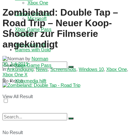
Xbox One
Zombieland: Double Tap –
Games with Gold
Microsoft
Road Trip – Neuer Koop-
Xbox Game Pass
Shooter zur Filmserie
Reviews
angekündigt
Xboxmedia hilft
Games with Gold
by
Norman
30. Juli 2019
Xbox Game Pass
in
Ankündigung
,
News
,
Screenshots
,
Windows 10
,
Xbox One
,
Xbox One X
0
No Result
Xboxmedia hilft
View All Result
No Result