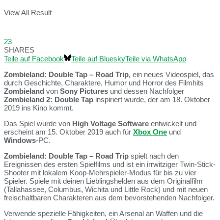
View All Result
23
SHARES
Teile auf Facebook
Teile auf Bluesky
Teile via WhatsApp
Zombieland: Double Tap – Road Trip
,
ein neues Videospiel, das
durch Geschichte, Charaktere, Humor und Horror des Filmhits
Zombieland
von
Sony Pictures
und dessen Nachfolger
Zombieland 2: Double Tap
inspiriert wurde, der am 18. Oktober
2019 ins Kino kommt.
Das Spiel wurde von
High Voltage Software
entwickelt und
erscheint am 15. Oktober 2019 auch für
Xbox One
und
Windows
-PC.
Zombieland: Double Tap – Road Trip
spielt nach den
Ereignissen des ersten Spielfilms und ist ein irrwitziger Twin-Stick-
Shooter mit lokalem Koop-Mehrspieler-Modus für bis zu vier
Spieler. Spiele mit deinen Lieblingshelden aus dem Originalfilm
(Tallahassee, Columbus, Wichita und Little Rock) und mit neuen
freischaltbaren Charakteren aus dem bevorstehenden Nachfolger.
Verwende spezielle Fähigkeiten, ein Arsenal an Waffen und die