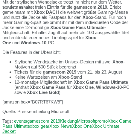
Mit der stylischen Wendejacke trotzt ihr nicht nur dem Wetter,
sondern erhaltet freien Eintritt für die
gamescom 2019
. Erlebt
View All Result
gemeinsam mit
Xbox DACH
die weltweit größte Gaming-Messe
und nutzt die Jacke als Fastpass für den
Xbox
-Stand. Für noch
mehr Gaming-Spaß bekommt ihr mit dem individuellen Code der
Jacke eine 12-monatige
Xbox Game Pass Ultimate
-
Mitgliedschaft. Erhaltet Zugriff auf mehr als 100 ausgewählte Titel
und entdeckt euer neues Lieblingsspiel für
Xbox
One
und
Windows-10
-PC.
Die Features in der Übersicht:
Stylische Wendejacke im Unisex-Design mit zwei
Xbox
-
Motiven auf 500 Stück begrenzt
Tickets für die
gamescom 2019
vom 21. bis 23. August
Keine Wartezeiten am
Xbox
-Stand
12-monatige Mitgliedschaft im
Xbox Game Pass Ultimate
(enthält
Xbox Game Pass
für
Xbox One
,
Windows-10
-PC
sowie
Xbox Live Gold
)
[amazon box=“B07RT67KW9″]
Quelle: Pressemitteilung Microsoft
Tags:
events
gamescom 2019
Kleidung
Microsoft
promo
Xbox Game
Pass Ultimate
xbox gear
Xbox News
Xbox One
Xbox Ultimate
Jacket