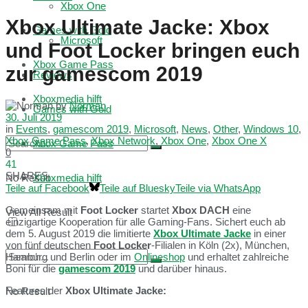
Xbox One
Xbox Ultimate Jacke: Xbox
Games with Gold
Microsoft
und Foot Locker bringen euch
Xbox Game Pass
zur gamescom 2019
Reviews
Xboxmedia hilft
by
Norman
Games with Gold
30. Juli 2019
in
Events
,
gamescom 2019
,
Microsoft
,
News
,
Other
,
Windows 10
,
Xbox Game Pass
,
Xbox Network
,
Xbox One
,
Xbox One X
Xbox Game Pass
0
41
SHARES
No Result
Xboxmedia hilft
Teile auf Facebook
Teile auf Bluesky
Teile via WhatsApp
Gemeinsam mit
Foot Locker
startet
Xbox DACH
eine
View All Result
einzigartige Kooperation für alle Gaming-Fans. Sichert euch ab
dem 5. August 2019 die limitierte
Xbox Ultimate Jacke
in einer
von fünf deutschen
Foot Locker
-Filialen in Köln (2x), München,
Hamburg und Berlin oder im
Onlineshop
und erhaltet zahlreiche
Boni für die
gamescom 2019
und darüber hinaus.
Features der
Xbox Ultimate Jacke:
No Result