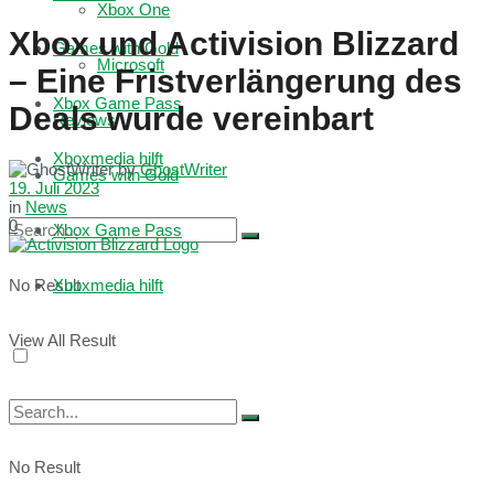
Xbox One
Xbox und Activision Blizzard
Games with Gold
Microsoft
– Eine Fristverlängerung des
Xbox Game Pass
Deals wurde vereinbart
Reviews
Xboxmedia hilft
by
GhostWriter
Games with Gold
19. Juli 2023
in
News
0
Xbox Game Pass
No Result
Xboxmedia hilft
View All Result
No Result