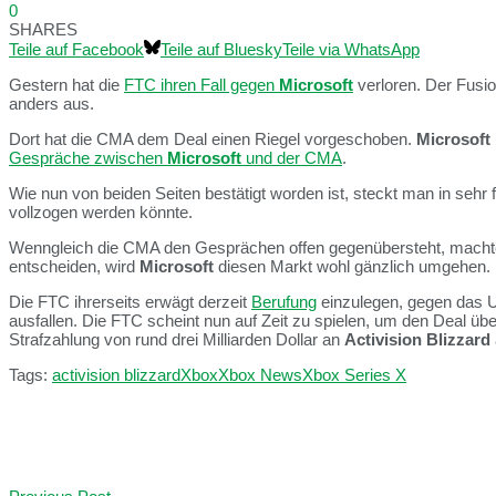
0
SHARES
Teile auf Facebook
Teile auf Bluesky
Teile via WhatsApp
Gestern hat die
FTC ihren Fall gegen
Microsoft
verloren. Der Fusi
anders aus.
Dort hat die CMA dem Deal einen Riegel vorgeschoben.
Microsoft
Gespräche zwischen
Microsoft
und der CMA
.
Wie nun von beiden Seiten bestätigt worden ist, steckt man in seh
vollzogen werden könnte.
Wenngleich die CMA den Gesprächen offen gegenübersteht, machte s
entscheiden, wird
Microsoft
diesen Markt wohl gänzlich umgehen.
Die FTC ihrerseits erwägt derzeit
Berufung
einzulegen, gegen das Ur
ausfallen. Die FTC scheint nun auf Zeit zu spielen, um den Deal ü
Strafzahlung von rund drei Milliarden Dollar an
Activision Blizzard
Tags:
activision blizzard
Xbox
Xbox News
Xbox Series X