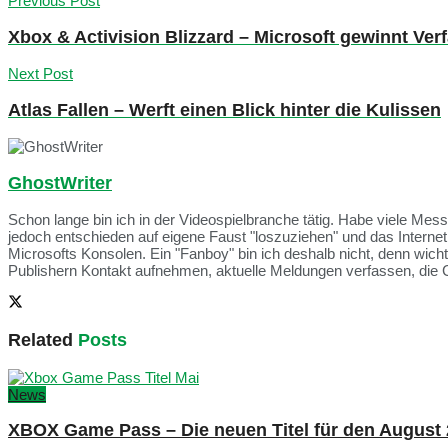
Previous Post
Xbox & Activision Blizzard – Microsoft gewinnt Ve
Next Post
Atlas Fallen – Werft einen Blick hinter die Kulissen
GhostWriter
Schon lange bin ich in der Videospielbranche tätig. Habe viele Me
jedoch entschieden auf eigene Faust "loszuziehen" und das Intern
Microsofts Konsolen. Ein "Fanboy" bin ich deshalb nicht, denn wich
Publishern Kontakt aufnehmen, aktuelle Meldungen verfassen, die 
Related
Posts
News
XBOX Game Pass – Die neuen Titel für den August