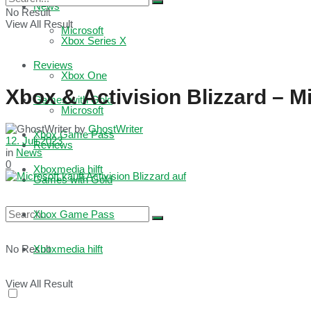
News
No Result
View All Result
Microsoft
Xbox Series X
Reviews
Xbox One
Xbox & Activision Blizzard – 
Games with Gold
Microsoft
by
GhostWriter
Xbox Game Pass
12. Juli 2023
Reviews
in
News
0
Xboxmedia hilft
Games with Gold
Xbox Game Pass
No Result
Xboxmedia hilft
View All Result