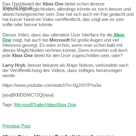
Das Dashboard der
Xbox One
bietet schon diverse
View All Result
Anpassungsmöglichkeiten, allerdings könnte es noch besser und
abwechslungsreicher sein. Das hat sich auch ein Fan gedacht und
hat kurzer Hand ein Video veröffentlicht, das zeigt wie es sein
sollte oder besser könnte.
Dieses Video, dass das ultimative User Interface für die
Xbox
One
zeigt, hat auch bei
Microsoft
für große Augen und viel
Interesse gesorgt. Es wäre schön, wenn man schon bald mit
diesen Möglichkeiten rechnen könnte. Denn immerhin soll doch
jede
Xbox One
direkt für den User zugeschnitten sein, oder?
Larry Hryb
, besser bekannt als Major Nelson, verkündete nach
der Veröffentlichung des Videos, dass selbiges herumzeigen
werde.
https://www.youtube.com/watch?v=0gJr5YPYa3w
[asa]B00DDMC72Q[/asa]
Tags:
Microsoft
Trailer
Video
Xbox One
Previous Post