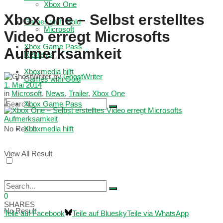
Xbox One
Xbox One – Selbst erstelltes
Games with Gold
Microsoft
Video erregt Microsofts
Xbox Game Pass
Aufmerksamkeit
Reviews
Xboxmedia hilft
by
GhostWriter
Games with Gold
1. Mai 2014
in
Microsoft
,
News
,
Trailer
,
Xbox One
1
Xbox Game Pass
No Result
Xboxmedia hilft
View All Result
0
SHARES
No Result
Teile auf Facebook
Teile auf Bluesky
Teile via WhatsApp