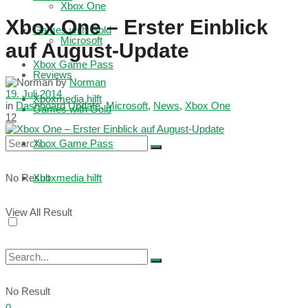
Xbox One
Xbox One – Erster Einblick
Games with Gold
Microsoft
auf August-Update
Xbox Game Pass
Reviews
by
Norman
19. Juli 2014
Xboxmedia hilft
in
Dashboard Update
,
Microsoft
,
News
,
Xbox One
Games with Gold
12
Xbox Game Pass
No Result
Xboxmedia hilft
View All Result
No Result
0