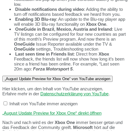
low.
Disable notifications during video
: Adding the ability to
turn off notifications based feedback we heard from you.
Enabling 3D Blu-ray
: An update to the Blu-ray player app
will enable 3D Blu-ray functionality on
Xbox One
.
OneGuide in Brazil, Mexico, Austria and Ireland
: Live
TV listings can be configured for four new countries as part
of this month’s Preview program. And now there is an
OneGuide
Issue Reporter available under the TV &
OneGuide
settings, Troubleshooting section
Last seen time in Friends list
: Direct from
Xbox
Feedback, the friends list will now show how long it’s been
since a friend has been online. For example, “Last seen
20m ago:
Forza Motorsport 5
.
„August Update Preview for Xbox One“ von YouTube anzeigen
Hier klicken, um den Inhalt von YouTube anzuzeigen.
Erfahre mehr in der
Datenschutzerklärung von YouTube
.
Inhalt von YouTube immer anzeigen
„August Update Preview for Xbox One“ direkt öffnen
Nach und nach wird es der
Xbox One
immer besser getan und
das Feedback der Community greift.
Microsoft
hört auf die