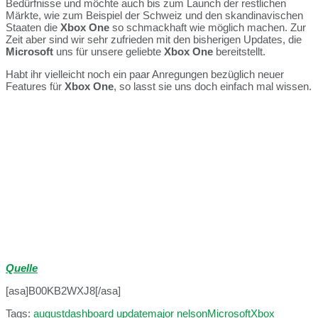
Bedürfnisse und möchte auch bis zum Launch der restlichen
Märkte, wie zum Beispiel der Schweiz und den skandinavischen
Staaten die
Xbox One
so schmackhaft wie möglich machen. Zur
Zeit aber sind wir sehr zufrieden mit den bisherigen Updates, die
Microsoft
uns für unsere geliebte
Xbox One
bereitstellt.
Habt ihr vielleicht noch ein paar Anregungen bezüglich neuer
Features für
Xbox One
, so lasst sie uns doch einfach mal wissen.
Quelle
[asa]B00KB2WXJ8[/asa]
Tags:
august
dashboard update
major nelson
Microsoft
Xbox