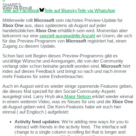
SHARES
View All Result
Teile auf Facebook
Teile auf Bluesky
Teile via WhatsApp
Mittlerweile rollt
Microsoft
sein nächstes Preview-Update für
Xbox One
aus, dass spätestens ab August auf jeder
handelsüblichen
Xbox One
erhältlich sein wird. Momentan aber
bekommt nur eine
speziell ausgewählte Anzahl
an Usern, die sich
für das Preview-Programm von
Microsoft
registriert hat, einen
Zugang zu diesem Update.
Schon fast seit Beginn dieses Preview-Programms gibt es
unzählige Wünsche und Anregungen, die von der Community
verlangt oder schon beinahe gestellt worden sind.
Microsoft
hört
indes auf dieses Feedback und bringt so nach und nach immer
mehr Features für seine Endverbraucher.
Auch im August wird es wieder einige spannende Features geben,
die dieses Mal speziell für den Social-Community-Aspekt
ausgelegt sind. Larry Hryb aka
Major Nelson
erklärt wieder einmal
in einem weiteren Video, was es Neues für uns und die
Xbox One
ab August geben wird. Die Kern-Features habe wir euch hier
einmal ( auf Englisch ) aufgelistet:
Activity feed updates
: We’re adding new ways for you to
interact with friends in the activity feed. The interface will
change to a single column scrolling list that is longer and