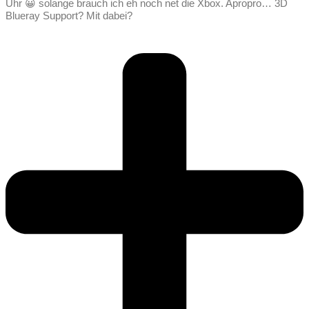
Uhr 😀 solange brauch ich eh noch net die Xbox. Apropro… 3D
Blueray Support? Mit dabei?