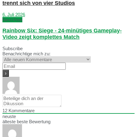
trennt sich von vier Studios
6. Juli 2026
Next Post
Rainbow Six: Siege - 24-minütiges Gameplay-
Video zeigt komplettes Match
Subscribe
Benachrichtige mich zu:
12
Kommentare
neuste
älteste
beste Bewertung