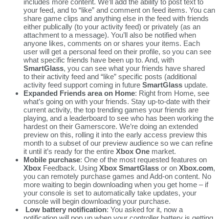
includes more content. We’ll add the ability to post text to
your feed, and to “like” and comment on feed items. You can
share game clips and anything else in the feed with friends
either publically (to your activity feed) or privately (as an
attachment to a message). You’ll also be notified when
anyone likes, comments on or shares your items. Each
user will get a personal feed on their profile, so you can see
what specific friends have been up to. And, with
SmartGlass
, you can see what your friends have shared
to their activity feed and “like” specific posts (additional
activity feed support coming in future
SmartGlass
update.
Expanded Friends area on Home
: Right from Home, see
what’s going on with your friends. Stay up-to-date with their
current activity, the top trending games your friends are
playing, and a leaderboard to see who has been working the
hardest on their Gamerscore. We’re doing an extended
preview on this, rolling it into the early access preview this
month to a subset of our preview audience so we can refine
it until it’s ready for the entire
Xbox One
market.
Mobile purchase
: One of the most requested features on
Xbox
Feedback. Using
Xbox SmartGlass
or on
Xbox.com
,
you can remotely purchase games and Add-on content. No
more waiting to begin downloading when you get home – if
your console is set to automatically take updates, your
console will begin downloading your purchase.
Low battery notification
: You asked for it, now a
notification will pop up when your controller battery is getting