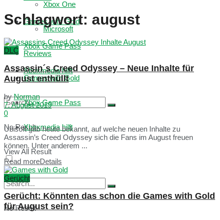
Xbox One
Schlagwort:
august
Games with Gold
Microsoft
Xbox Game Pass
DLC
Reviews
Assassin´s Creed Odyssey – Neue Inhalte für
Xboxmedia hilft
August enthüllt
Games with Gold
by
Norman
Xbox Game Pass
7. August 2019
0
No Result
Xboxmedia hilft
Ubisoft gab heute bekannt, auf welche neuen Inhalte zu
Assassin’s Creed Odyssey sich die Fans im August freuen
können. Unter anderem ...
View All Result
Read more
Details
Gerücht
Gerücht: Könnten das schon die Games with Gold
für August sein?
No Result