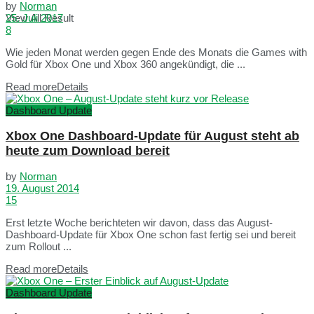
by
Norman
View All Result
25. Juli 2017
8
Wie jeden Monat werden gegen Ende des Monats die Games with
Gold für Xbox One und Xbox 360 angekündigt, die ...
Read more
Details
Dashboard Update
Xbox One Dashboard-Update für August steht ab
heute zum Download bereit
by
Norman
19. August 2014
15
Erst letzte Woche berichteten wir davon, dass das August-
Dashboard-Update für Xbox One schon fast fertig sei und bereit
zum Rollout ...
Read more
Details
Dashboard Update