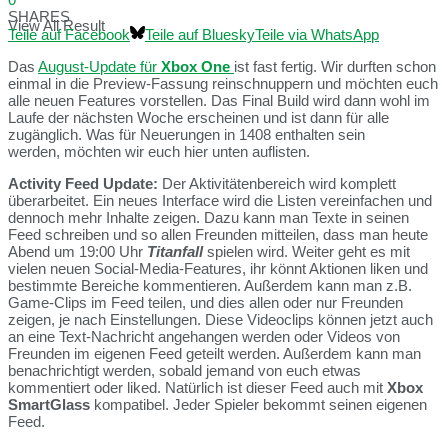
SHARES
View All Result
Teile auf Facebook
Teile auf Bluesky
Teile via WhatsApp
Das
August-Update für
Xbox One
ist fast fertig. Wir durften schon
einmal in die Preview-Fassung reinschnuppern und möchten euch
alle neuen Features vorstellen. Das Final Build wird dann wohl im
Laufe der nächsten Woche erscheinen und ist dann für alle
zugänglich. Was für Neuerungen in 1408 enthalten sein
werden, möchten wir euch hier unten auflisten.
Activity Feed Update:
Der Aktivitätenbereich wird komplett
überarbeitet. Ein neues Interface wird die Listen vereinfachen und
dennoch mehr Inhalte zeigen. Dazu kann man Texte in seinen
Feed schreiben und so allen Freunden mitteilen, dass man heute
Abend um 19:00 Uhr
Titanfall
spielen wird. Weiter geht es mit
vielen neuen Social-Media-Features, ihr könnt Aktionen liken und
bestimmte Bereiche kommentieren. Außerdem kann man z.B.
Game-Clips im Feed teilen, und dies allen oder nur Freunden
zeigen, je nach Einstellungen. Diese Videoclips können jetzt auch
an eine Text-Nachricht angehangen werden oder Videos von
Freunden im eigenen Feed geteilt werden. Außerdem kann man
benachrichtigt werden, sobald jemand von euch etwas
kommentiert oder liked. Natürlich ist dieser Feed auch mit
Xbox
SmartGlass
kompatibel. Jeder Spieler bekommt seinen eigenen
Feed.