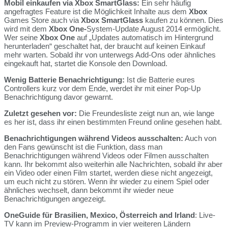
Mobil einkaufen via Xbox SmartGlass:
Ein sehr häufig
angefragtes Feature ist die Möglichkeit Inhalte aus dem
Xbox
Games Store auch via
Xbox SmartGlass
kaufen zu können. Dies
wird mit dem
Xbox One-
System-Update August 2014 ermöglicht.
Wer seine
Xbox One
auf „Updates automatisch im Hintergrund
herunterladen“ geschaltet hat, der braucht auf keinen Einkauf
mehr warten. Sobald ihr von unterwegs Add-Ons oder ähnliches
eingekauft hat, startet die Konsole den Download.
Wenig Batterie Benachrichtigung:
Ist die Batterie eures
Controllers kurz vor dem Ende, werdet ihr mit einer Pop-Up
Benachrichtigung davor gewarnt.
Zuletzt gesehen vor:
Die Freundesliste zeigt nun an, wie lange
es her ist, dass ihr einen bestimmten Freund online gesehen habt.
Benachrichtigungen während Videos ausschalten:
Auch von
den Fans gewünscht ist die Funktion, dass man
Benachrichtigungen während Videos oder Filmen ausschalten
kann. Ihr bekommt also weiterhin alle Nachrichten, sobald ihr aber
ein Video oder einen Film startet, werden diese nicht angezeigt,
um euch nicht zu stören. Wenn ihr wieder zu einem Spiel oder
ähnliches wechselt, dann bekommt ihr wieder neue
Benachrichtigungen angezeigt.
OneGuide für Brasilien, Mexico, Österreich and Irland
: Live-
TV kann im Preview-Programm in vier weiteren Ländern