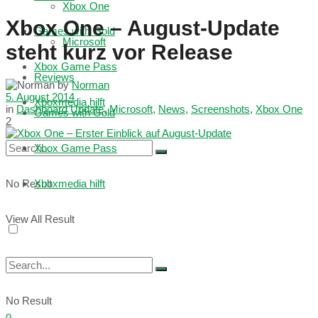
Xbox One
Xbox One – August-Update
Games with Gold
Microsoft
steht kurz vor Release
Xbox Game Pass
Reviews
by
Norman
5. August 2014
Xboxmedia hilft
in
Dashboard Update
,
Microsoft
,
News
,
Screenshots
,
Xbox One
Games with Gold
2
Xbox Game Pass
No Result
Xboxmedia hilft
View All Result
No Result
0