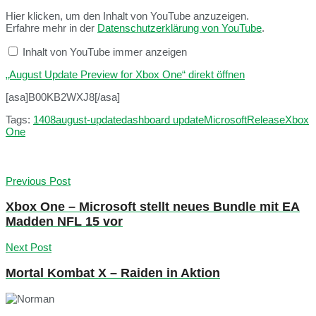
Hier klicken, um den Inhalt von YouTube anzuzeigen.
Erfahre mehr in der
Datenschutzerklärung von YouTube
.
Inhalt von YouTube immer anzeigen
„August Update Preview for Xbox One“ direkt öffnen
[asa]B00KB2WXJ8[/asa]
Tags:
1408
august-update
dashboard update
Microsoft
Release
Xbox
One
Previous Post
Xbox One – Microsoft stellt neues Bundle mit EA
Madden NFL 15 vor
Next Post
Mortal Kombat X – Raiden in Aktion