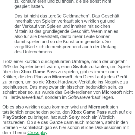
zu konsumieren und zu finden, die sie sonst nicht
gespielt hätten.
Das ist nicht das „große Geldmachen“. Das Geschäft
innerhalb von Spielen verkauft sich wirklich gut und
der Verkauf von Spielen und Inhalten mit solchen
Mitteln ist das grundlegende Geschäft. Wenn man es
also für alle bereitstellt, desto mehr Leute können
damit spielen und so die Kunstform genießen. So
vergrößert sich dementsprechend auch der Umfang
des Unternehmens.
Trotz einer kürzlich durchgeführten Umfrage, nach der ungefähr
25% der Spieler bereit wären, einen
Switch
zu kaufen, um Spiele
über den
Xbox Game Pass
zu spielen, gibt es immer noch
Kritiker, die den Plan von
Microsoft
, den Dienst auf jedes Gerät
zu bringen, um so die
Xbox
-Hardware-Verkäufe ins Negative zu
beeinflussen. Das mag zwar ein bisschen bedenklich sein, es
scheint aber so, als würde das Geldverdienen von
Microsoft
nicht
im Hardwareverkauf, sondern im Softwareverkauf liegen.
Ob es also wirklich dazu kommen wird und
Microsoft
sich
tatsächlich entscheiden sollte, den
Xbox Game Pass
auch auf die
PlayStation
zu bringen, hat auch
Sony
noch ein Wörtlich
mitzureden. Ob sie das Ganze dann auch möchten, steht in den
Sternen – schließlich gab es hier schon etliche Diskussionen mit
dem Thema
Crossplay
.