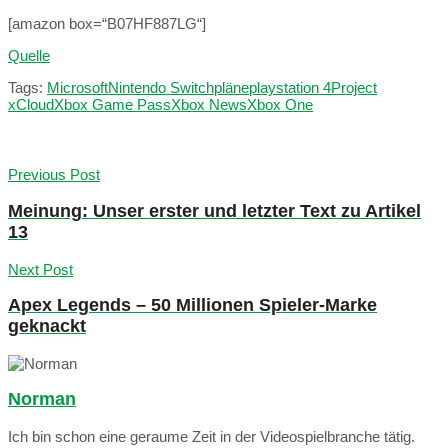
[amazon box=“B07HF887LG“]
Quelle
Tags:
Microsoft
Nintendo Switch
pläne
playstation 4
Project
xCloud
Xbox Game Pass
Xbox News
Xbox One
Previous Post
Meinung: Unser erster und letzter Text zu Artikel
13
Next Post
Apex Legends – 50 Millionen Spieler-Marke
geknackt
Norman
Ich bin schon eine geraume Zeit in der Videospielbranche tätig.