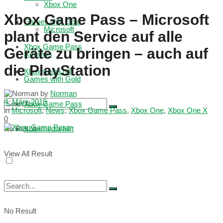
Xbox One
Xbox Game Pass – Microsoft
Games with Gold
Microsoft
plant den Service auf alle
Xbox Game Pass
Geräte zu bringen – auch auf
Reviews
die PlayStation
Xboxmedia hilft
Games with Gold
by
Norman
4. März 2019
Xbox Game Pass
in
Microsoft
,
News
,
Xbox Game Pass
,
Xbox One
,
Xbox One X
0
No Result
Xboxmedia hilft
View All Result
No Result