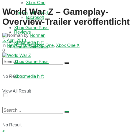
Xbox One
World War Z – Gameplay-
Games with Gold
Microsoft
Overview-Trailer veröffentlicht
Xbox Game Pass
Reviews
by
Norman
5. April 2019
Xboxmedia hilft
in
News
,
Trailer
,
Xbox One
,
Xbox One X
Games with Gold
0
Xbox Game Pass
No Result
Xboxmedia hilft
View All Result
No Result
6