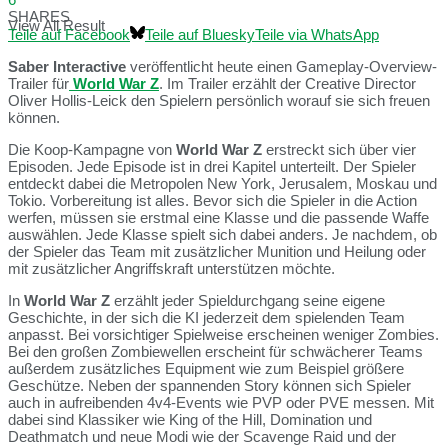
SHARES
View All Result
Teile auf Facebook
Teile auf Bluesky
Teile via WhatsApp
Saber Interactive
veröffentlicht heute einen Gameplay-Overview-
Trailer für
World War Z
. Im Trailer erzählt der Creative Director
Oliver Hollis-Leick den Spielern persönlich worauf sie sich freuen
können.
Die Koop-Kampagne von
World War Z
erstreckt sich über vier
Episoden. Jede Episode ist in drei Kapitel unterteilt. Der Spieler
entdeckt dabei die Metropolen New York, Jerusalem, Moskau und
Tokio. Vorbereitung ist alles. Bevor sich die Spieler in die Action
werfen, müssen sie erstmal eine Klasse und die passende Waffe
auswählen. Jede Klasse spielt sich dabei anders. Je nachdem, ob
der Spieler das Team mit zusätzlicher Munition und Heilung oder
mit zusätzlicher Angriffskraft unterstützen möchte.
In
World War Z
erzählt jeder Spieldurchgang seine eigene
Geschichte, in der sich die KI jederzeit dem spielenden Team
anpasst. Bei vorsichtiger Spielweise erscheinen weniger Zombies.
Bei den großen Zombiewellen erscheint für schwächerer Teams
außerdem zusätzliches Equipment wie zum Beispiel größere
Geschütze. Neben der spannenden Story können sich Spieler
auch in aufreibenden 4v4-Events wie PVP oder PVE messen. Mit
dabei sind Klassiker wie King of the Hill, Domination und
Deathmatch und neue Modi wie der Scavenge Raid und der