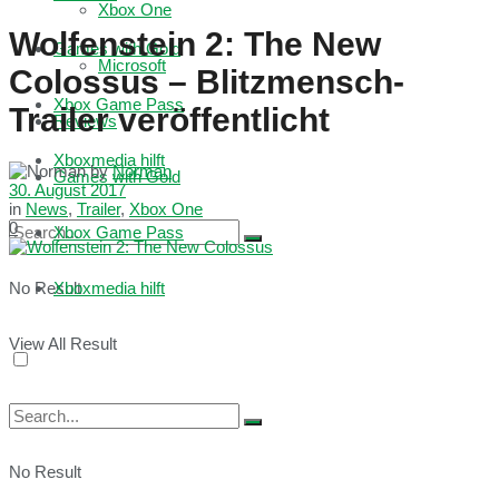
Xbox One
Wolfenstein 2: The New
Games with Gold
Microsoft
Colossus – Blitzmensch-
Xbox Game Pass
Trailer veröffentlicht
Reviews
Xboxmedia hilft
by
Norman
Games with Gold
30. August 2017
in
News
,
Trailer
,
Xbox One
0
Xbox Game Pass
No Result
Xboxmedia hilft
View All Result
No Result