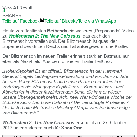
View All Result
3
SHARES
Teile auf Facebook
Teile auf Bluesky
Teile via WhatsApp
Heute veröffentlichten
Bethesda
ein weiteres „Propaganda“-Video
zu
Wolfenstein 2: The New Colossus
, das euch den
Blitzmensch vorstellen soll. Der Blitzmensch ist quasi der
Superheld des dritten Reichs und hat außergewöhnliche Kräfte.
Der Blitzmensch im neuen Trailer erinnert stark an
Batman
, nur
eben als Nazi-Held. Aus dem offiziellen Trailer heißt es:
„Holterdiepolter! Es ist offiziell, Blitzmensch ist der Hammer!
General Engels Lieblingsfernsehsendung wird von Jahr zu Jahr
besser! Päng! Blitzmensch und seine Partnerin Fräulein Fox
verteidigen die Welt gegen Kapitalismus, Kommunismus und
Abweichler in dieser faszinierenden Serie, die immer wieder
unsere Überlegenheit preist. Ach, nee! Wer wird diese Woche der
Schurke sein? Der böse Raffzahn? Der berüchtigte Proletarier?
Der lasterhafte Mr. Yankee Monkey? Verpassen Sie keine Folge
von Blitzmensch.“
Wolfenstein 2: The New Colossus
erscheint am 27. Oktober
2017 unter anderem auch für
Xbox One
.