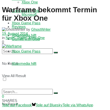
Xbox One
Warframe bekommt Termin
Games with Gold
Microsoft
für Xbox One
Xbox Game Pass
Reviews
by
GhostWriter
19. August 2014
Xboxmedia hilft
in
News
,
Trailer
,
Xbox One
Games with Gold
0
Xbox Game Pass
No Result
Xboxmedia hilft
View All Result
0
SHARES
No Result
Teile auf Facebook
Teile auf Bluesky
Teile via WhatsApp