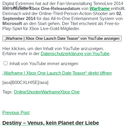
Digital Extremes hat auf der Fan-Veranstaltung TennoLive 2014
View All Result
das
offizielle Xbox One-Releasedatum
von
Warframe
enthüllt.
Demnach wird der Online-Third-Person-Action-Shooter am
02
.
September 2014
für das All-In-One Entertainment System von
Microsoft
an den Start gehen. Der Titel erscheint als Free-to-
Play-Spiel für Xbox Live-Gold-Mitglieder.
„Warframe | Xbox One Launch Date Teaser“ von YouTube anzeigen
Hier klicken, um den Inhalt von YouTube anzuzeigen.
Erfahre mehr in der
Datenschutzerklärung von YouTube
.
Inhalt von YouTube immer anzeigen
„Warframe | Xbox One Launch Date Teaser“ direkt öffnen
[asa]B00CXLHI5E[/asa]
Tags:
Online
Shooter
Warframe
Xbox One
Previous Post
Destiny – Venus, kein Planet der Liebe